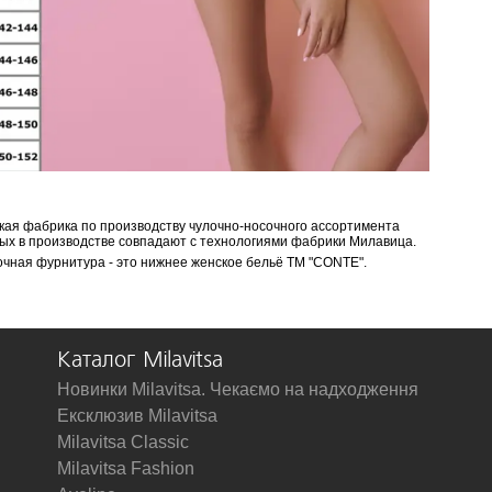
сская фабрика по производству чулочно-носочного ассортимента
нных в производстве совпадают с технологиями фабрики Милавица.
очная фурнитура - это нижнее женское бельё ТМ "CONTE".
Каталог Milavitsa
Новинки Milavitsa. Чекаємо на надходження
Ексклюзив Milavitsa
Milavitsa Classic
Milavitsa Fashion