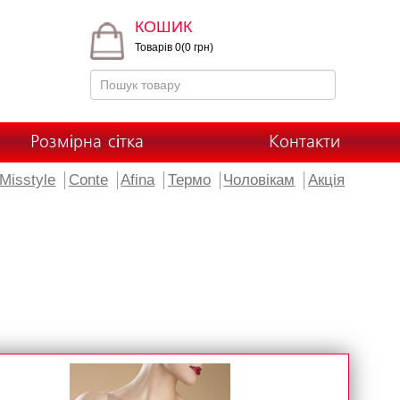
КОШИК
Товарів 0(0 грн)
Розмірна сітка
Контакти
Misstyle
Conte
Afina
Термо
Чоловікам
Акція