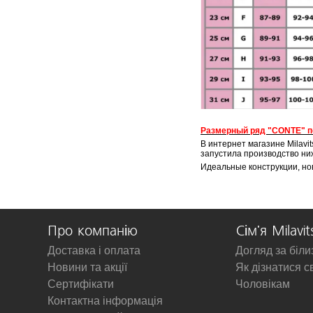
Размерный ряд "CONTE" п
В интернет магазине Milavi
запустила производство ниж
Идеальные конструкции, но
Про компанію
Сім'я Milavit
Доставка і оплата
Догляд за біл
Новини та акції
Як дізнатися с
Сертифікати
Чоловікам
Контактна інформація