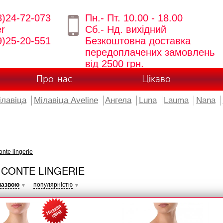
8)24-72-073
Пн.- Пт. 10.00 - 18.00
er
Сб.- Нд. вихідний
9)25-20-551
Безкоштовна доставка
передоплачених замовлень
від 2500 грн.
Про нас
Цікаво
ілавіца
Мілавіца Aveline
Ангела
Luna
Lauma
Nana
te lingerie
CONTE LINGERIE
назвою
популярністю
▼
▼