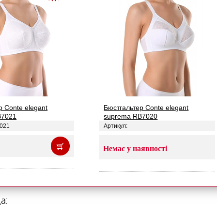
р Conte elegant
Бюстгальтер Conte elegant
B7021
suprema RB7020
7021
Артикул:
Немає у наявності
а: