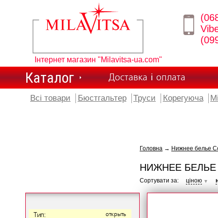
(06
Vib
(09
Інтернет магазин "Milavitsa-ua.com"
Каталог
Доставка і оплата
Всі товари
Бюстгальтер
Труси
Корегуюча
М
Головна
→
Нижнее белье Con
НИЖНЕЕ БЕЛЬЕ 
Сортувати за:
ціною
▼
Тип:
открыть