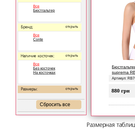
Все
Бюстгальтер
Бренд:
открыть
Все
Conte
Наличие косточек:
открыть
Все
Бюстгальте
Без косточек
suprema R
На косточках
Артикул: RB
Размеры:
открыть
880 грн
Сбросить все
Размерная таблиц