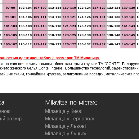
олностью идентичен таблице размеров ТМ Милавица
.
tsa-ua.com появились новинки - бюстгальтеры и трусики ТМ "CONTE". Белору
него женского белья Conte lingerie . Большинство технологий, задействова
вейшие ткани, тончайшие кружева, великолепные посадки, металлическая пр
sa
Milavitsa по містах:
изною
Мілавіца у Києві
вій розмір
Мілавіца у Тернополі
Мілавіца у Львові
Мілавіца у Луцьку