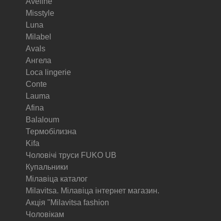
Aveline
Misstyle
Luna
Milabel
Avals
Ангела
Loca lingerie
Conte
Lauma
Afina
Balaloum
Термобілизна
Kifa
Чоловічі труси FUKO UB
Купальники
Мілавіца каталог
Milavitsa. Мілавіца інтернет магазин.
Акція "Milavitsa fashion
Чоловікам