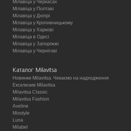
Мілавіца у Черкасах
Мілавіца у Полтаві
Мілавіца у Дніпрі
Мілавіца у Кропивницькому
Мілавіца у Харкові
Мілавіца в Одесі
Мілавіца у Запоріжжі
Мілавіца у Чернігові
Каталог Milavitsa
Новинки Milavitsa. Чекаємо на надходження
Ексклюзив Milavitsa
Milavitsa Classic
Milavitsa Fashion
Aveline
Misstyle
Luna
Milabel