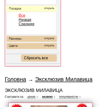
Посадка:
открыть
Все
Низкая
Средняя
Размеры:
открыть
Цвета:
открыть
Сбросить все
Головна
→
Эксклюзив Милавица
ЭКСКЛЮЗИВ МИЛАВИЦА
Сортувати за:
ціною
назвою
популярністю
▼
▼
▼