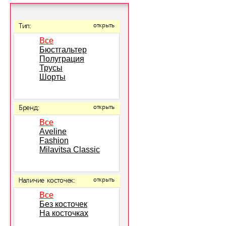
Тип:
открыть
Все
Бюстгальтер
Полуграция
Трусы
Шорты
Бренд:
открыть
Все
Aveline
Fashion
Milavitsa Classic
Наличие косточек:
открыть
Все
Без косточек
На косточках