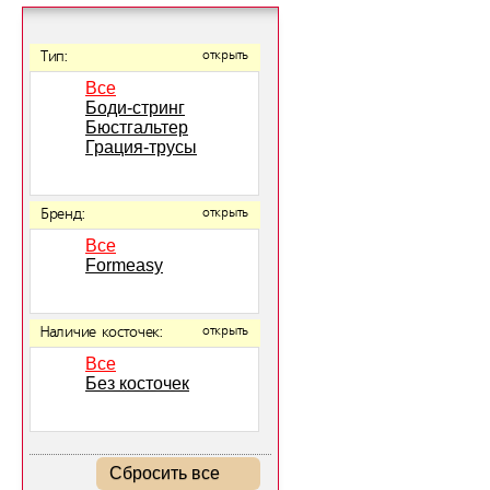
Тип:
открыть
Все
Боди-стринг
Бюстгальтер
Грация-трусы
Бренд:
открыть
Все
Formeasy
Наличие косточек:
открыть
Все
Без косточек
Сбросить все