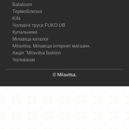
Balaloum
Термобілизна
Kifa
Чоловічі труси FUKO UB
Купальники
Мілавіца каталог
Milavitsa. Мілавіца інтернет магазин.
Акція "Milavitsa fashion
Чоловікам
© Milavitsa.