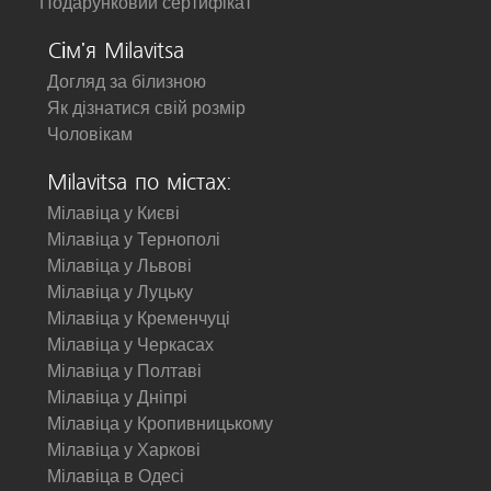
Подарунковий сертифікат
Сім'я Milavitsa
Догляд за білизною
Як дізнатися свій розмір
Чоловікам
Milavitsa по містах:
Мілавіца у Києві
Мілавіца у Тернополі
Мілавіца у Львові
Мілавіца у Луцьку
Мілавіца у Кременчуці
Мілавіца у Черкасах
Мілавіца у Полтаві
Мілавіца у Дніпрі
Мілавіца у Кропивницькому
Мілавіца у Харкові
Мілавіца в Одесі