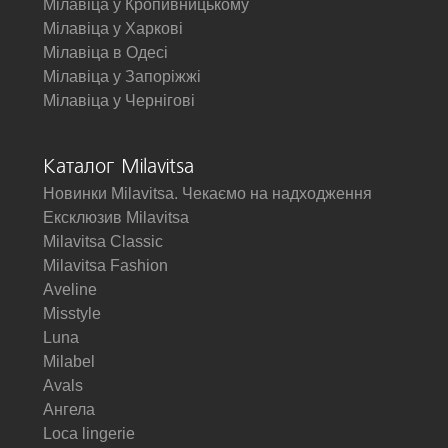
Мілавіца у Кропивницькому
Мілавіца у Харкові
Мілавіца в Одесі
Мілавіца у Запоріжжі
Мілавіца у Чернігові
Каталог Milavitsa
Новинки Milavitsa. Чекаємо на надходження
Ексклюзив Milavitsa
Milavitsa Classic
Milavitsa Fashion
Aveline
Misstyle
Luna
Milabel
Avals
Ангела
Loca lingerie