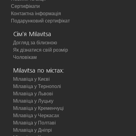
Сертифікати
Контактна інформація
Подарунковий сертифікат
Сім'я Milavitsa
Догляд за білизною
Як дізнатися свій розмір
Чоловікам
Milavitsa по містах:
Мілавіца у Києві
Мілавіца у Тернополі
Мілавіца у Львові
Мілавіца у Луцьку
Мілавіца у Кременчуці
Мілавіца у Черкасах
Мілавіца у Полтаві
Мілавіца у Дніпрі