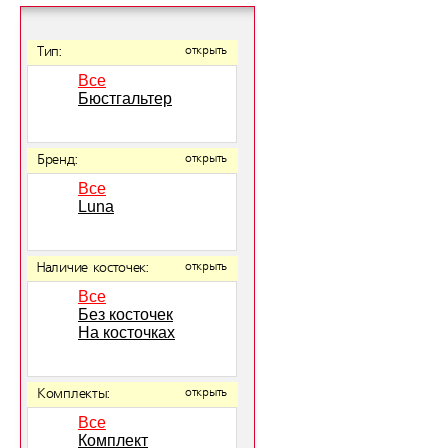
Тип:
открыть
Все
Бюстгальтер
Бренд:
открыть
Все
Luna
Наличие косточек:
открыть
Все
Без косточек
На косточках
Комплекты:
открыть
Все
Комплект