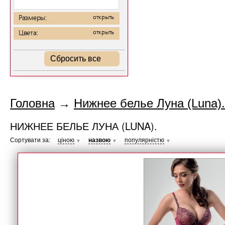
Размеры:
открыть
Цвета:
открыть
Сбросить все
Головна
→
Нижнее белье Луна (Luna).
НИЖНЕЕ БЕЛЬЕ ЛУНА (LUNA).
Сортувати за:
ціною
назвою
популярністю
▼
▼
▼