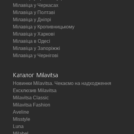
Мілавіца у Черкасах
Мілавіца у Полтаві
Мілавіца у Дніпрі
Мілавіца у Кропивницькому
Мілавіца у Харкові
Мілавіца в Одесі
Мілавіца у Запоріжжі
Мілавіца у Чернігові
Каталог Milavitsa
Новинки Milavitsa. Чекаємо на надходження
Ексклюзив Milavitsa
Milavitsa Classic
Milavitsa Fashion
Aveline
Misstyle
Luna
Milabel