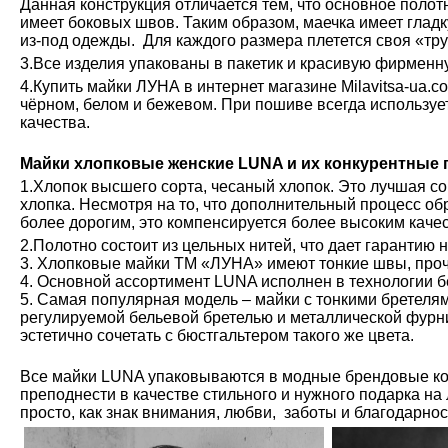
Данная конструкция отличается тем, что основное полот
имеет боковых швов. Таким образом, маечка имеет глад
из-под одежды. Для каждого размера плетется своя «тру
3.Все изделия упакованы в пакетик и красивую фирменн
4.Купить майки ЛУНА в интернет магазине Milavitsa-ua.c
чёрном, белом и бежевом. При пошиве всегда используе
качества.
Майки хлопковые женские LUNA и их конкурентные
1.Хлопок высшего сорта, чесаный хлопок. Это лучшая с
хлопка. Несмотря на то, что дополнительный процесс обр
более дорогим, это компенсируется более высоким каче
2.Полотно состоит из цельных нитей, что дает гарантию 
3. Хлопковые майки ТМ «ЛУНА» имеют тонкие швы, проч
4. Основной ассортимент LUNA исполнен в технологии б
5. Самая популярная модель – майки с тонкими бретелям
регулируемой бельевой бретелью и металлической фурн
эстетично сочетать с бюстгальтером такого же цвета.
Все майки LUNA упаковываются в модные брендовые ко
преподнести в качестве стильного и нужного подарка на
просто, как знак внимания, любви, заботы и благодарно