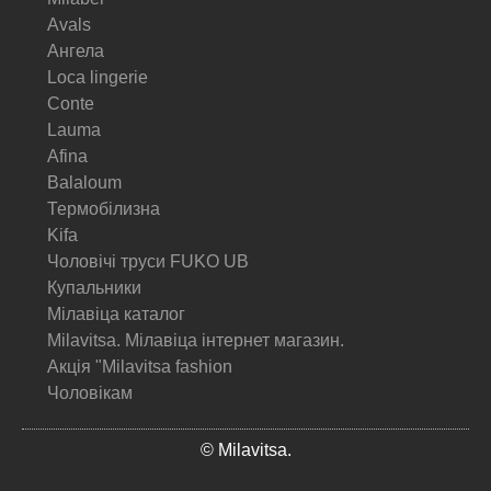
Avals
Ангела
Loca lingerie
Conte
Lauma
Afina
Balaloum
Термобілизна
Kifa
Чоловічі труси FUKO UB
Купальники
Мілавіца каталог
Milavitsa. Мілавіца інтернет магазин.
Акція "Milavitsa fashion
Чоловікам
© Milavitsa.