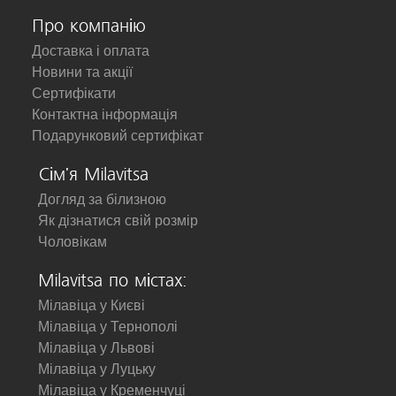
Про компанію
Доставка і оплата
Новини та акції
Сертифікати
Контактна інформація
Подарунковий сертифікат
Сім'я Milavitsa
Догляд за білизною
Як дізнатися свій розмір
Чоловікам
Milavitsa по містах:
Мілавіца у Києві
Мілавіца у Тернополі
Мілавіца у Львові
Мілавіца у Луцьку
Мілавіца у Кременчуці