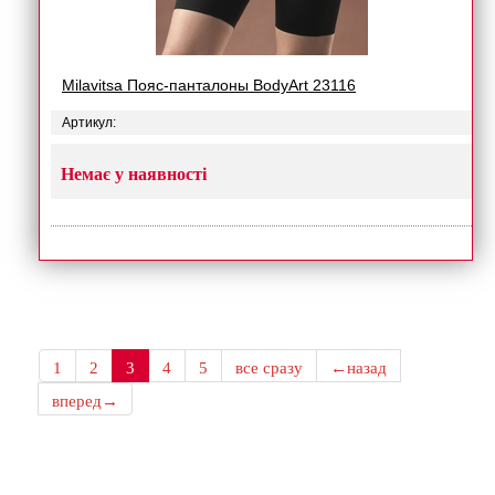
Milavitsa Пояс-панталоны BodyArt 23116
Артикул:
Немає у наявності
1
2
3
4
5
все сразу
←назад
вперед→