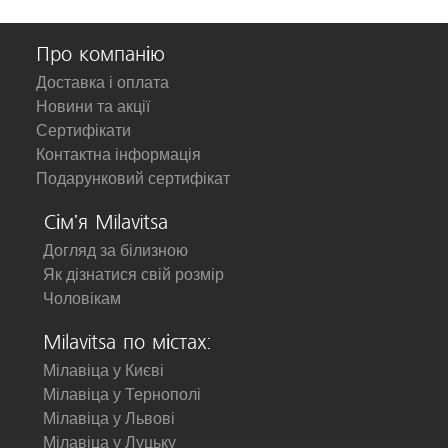
Про компанію
Доставка і оплата
Новини та акції
Сертифікати
Контактна інформація
Подарунковий сертифікат
Сім'я Milavitsa
Догляд за білизною
Як дізнатися свій розмір
Чоловікам
Milavitsa по містах:
Мілавіца у Києві
Мілавіца у Тернополі
Мілавіца у Львові
Мілавіца у Луцьку