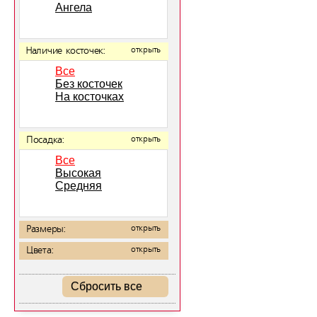
Ангела
Наличие косточек:
открыть
Все
Без косточек
На косточках
Посадка:
открыть
Все
Высокая
Средняя
Размеры:
открыть
Цвета:
открыть
Сбросить все