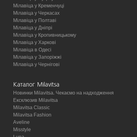
Мілавіца у Кременчуці
Мілавіца у Черкасах
Мілавіца у Полтаві
Мілавіца у Дніпрі
Мілавіца у Кропивницькому
Мілавіца у Харкові
Мілавіца в Одесі
Мілавіца у Запоріжжі
Мілавіца у Чернігові
Каталог Milavitsa
Новинки Milavitsa. Чекаємо на надходження
Ексклюзив Milavitsa
Milavitsa Classic
Milavitsa Fashion
Aveline
Misstyle
Luna