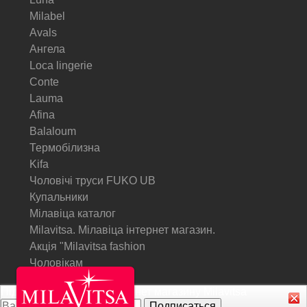
Milabel
Avals
Ангела
Loca lingerie
Conte
Lauma
Afina
Balaloum
Термобілизна
Kifa
Чоловічі труси FUKO UB
Купальники
Мілавіца каталог
Milavitsa. Мілавіца інтернет магазин.
Акція "Milavitsa fashion
Чоловікам
Підписатися на Акції інтернет магазину
Milavitsa
© Milavitsa.