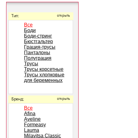
Тип:
открыть
Все
Боди
Боди-стринг
Бюстгальтер
Грация-трусы
Панталоны
Полуграция
Трусы
Трусы корсетные
Трусы хлопковые
для беременных
Бренд:
открыть
Все
Afina
Aveline
Formeasy
Lauma
Milavitsa Classic