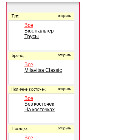
Тип:
открыть
Все
Бюстгальтер
Трусы
Бренд:
открыть
Все
Milavitsa Classic
Наличие косточек:
открыть
Все
Без косточек
На косточках
Посадка:
открыть
Все