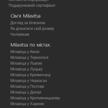
Подарунковий сертифікат
Сім'я Milavitsa
Догляд за білизною
Як дізнатися свій розмір
Чоловікам
Milavitsa по містах:
Мілавіца у Києві
Мілавіца у Тернополі
Мілавіца у Львові
Мілавіца у Луцьку
Мілавіца у Кременчуці
Мілавіца у Черкасах
Мілавіца у Полтаві
Мілавіца у Дніпрі
Мілавіца у Кропивницькому
Мілавіца у Харкові