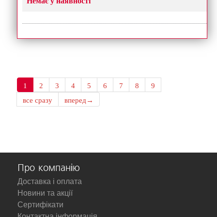
Немає у наявності
1
2
3
4
5
6
7
8
9
все сразу
вперед→
Про компанію
Доставка і оплата
Новини та акції
Сертифікати
Контактна інформація