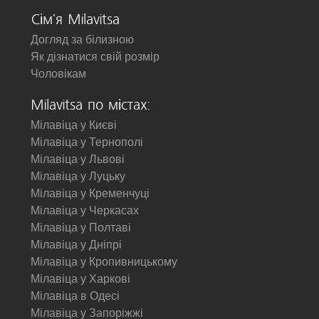
Сім'я Milavitsa
Догляд за білизною
Як дізнатися свій розмір
Чоловікам
Milavitsa по містах:
Мілавіца у Києві
Мілавіца у Тернополі
Мілавіца у Львові
Мілавіца у Луцьку
Мілавіца у Кременчуці
Мілавіца у Черкасах
Мілавіца у Полтаві
Мілавіца у Дніпрі
Мілавіца у Кропивницькому
Мілавіца у Харкові
Мілавіца в Одесі
Мілавіца у Запоріжжі