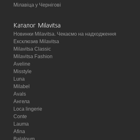
Мілавіца у Чернігові
Каталог Milavitsa
Новинки Milavitsa. Чекаємо на надходження
Ексклюзив Milavitsa
Milavitsa Classic
Milavitsa Fashion
Aveline
Misstyle
Luna
Milabel
Avals
Ангела
Loca lingerie
Conte
Lauma
Afina
Balaloum