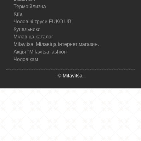
Термобілизна
Kifa
Чоловічі труси FUKO UB
Купальники
Мілавіца каталог
Milavitsa. Мілавіца інтернет магазин.
Акція "Milavitsa fashion
Чоловікам
© Milavitsa.