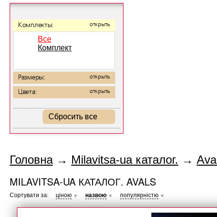
Комплекты:
открыть
Все
Комплект
Размеры:
открыть
Цвета:
открыть
Сбросить все
Головна
→
Milavitsa-ua каталог.
→
Ava
MILAVITSA-UA КАТАЛОГ. AVALS
Сортувати за:
ціною
назвою
популярністю
▼
▼
▼