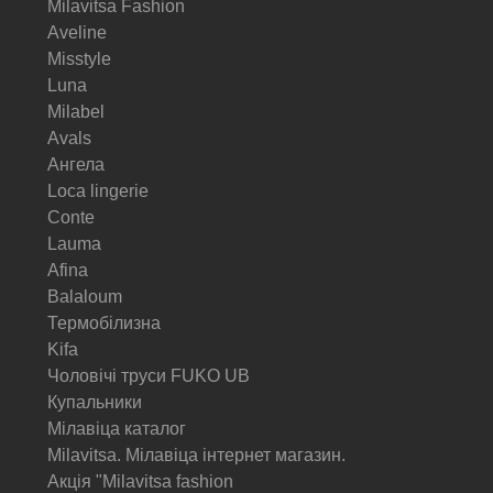
Milavitsa Fashion
Aveline
Misstyle
Luna
Milabel
Avals
Ангела
Loca lingerie
Conte
Lauma
Afina
Balaloum
Термобілизна
Kifa
Чоловічі труси FUKO UB
Купальники
Мілавіца каталог
Milavitsa. Мілавіца інтернет магазин.
Акція "Milavitsa fashion