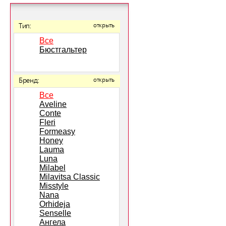
Тип:
открыть
Все
Бюстгальтер
Бренд:
открыть
Все
Aveline
Conte
Fleri
Formeasy
Honey
Lauma
Luna
Milabel
Milavitsa Classic
Misstyle
Nana
Orhideja
Senselle
Ангела