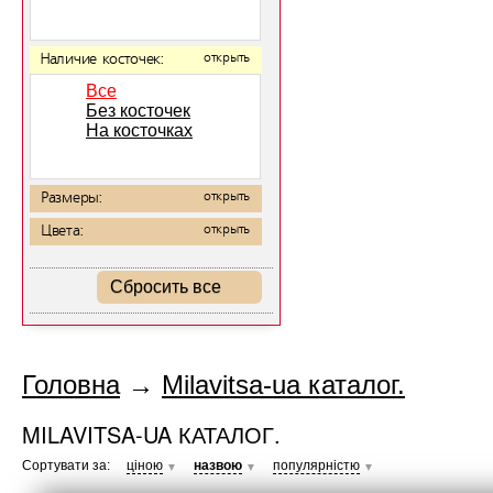
Наличие косточек:
открыть
Все
Без косточек
На косточках
Размеры:
открыть
Цвета:
открыть
Сбросить все
Головна
→
Milavitsa-ua каталог.
MILAVITSA-UA КАТАЛОГ.
Сортувати за:
ціною
назвою
популярністю
▼
▼
▼