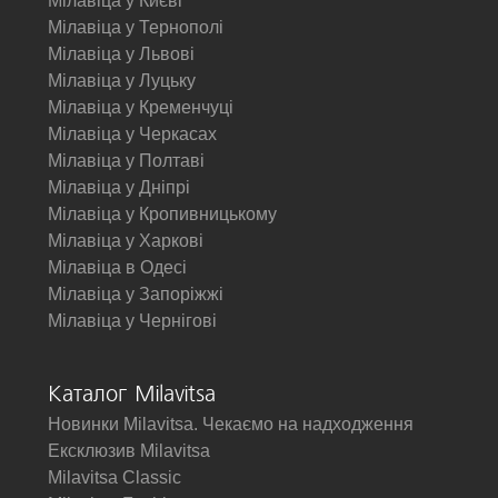
Мілавіца у Києві
Мілавіца у Тернополі
Мілавіца у Львові
Мілавіца у Луцьку
Мілавіца у Кременчуці
Мілавіца у Черкасах
Мілавіца у Полтаві
Мілавіца у Дніпрі
Мілавіца у Кропивницькому
Мілавіца у Харкові
Мілавіца в Одесі
Мілавіца у Запоріжжі
Мілавіца у Чернігові
Каталог Milavitsa
Новинки Milavitsa. Чекаємо на надходження
Ексклюзив Milavitsa
Milavitsa Classic