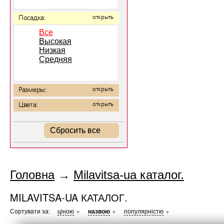
Посадка:
открыть
Все
Высокая
Низкая
Средняя
Размеры:
открыть
Цвета:
открыть
Сбросить все
Головна
→
Milavitsa-ua каталог.
MILAVITSA-UA КАТАЛОГ.
Сортувати за:
ціною
назвою
популярністю
▼
▼
▼