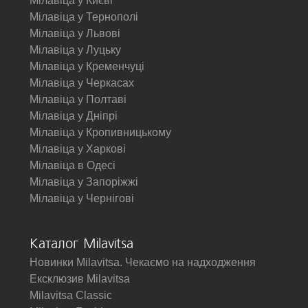
Мілавіца у Києві
Мілавіца у Тернополі
Мілавіца у Львові
Мілавіца у Луцьку
Мілавіца у Кременчуці
Мілавіца у Черкасах
Мілавіца у Полтаві
Мілавіца у Дніпрі
Мілавіца у Кропивницькому
Мілавіца у Харкові
Мілавіца в Одесі
Мілавіца у Запоріжжі
Мілавіца у Чернігові
Каталог Milavitsa
Новинки Milavitsa. Чекаємо на надходження
Ексклюзив Milavitsa
Milavitsa Classic