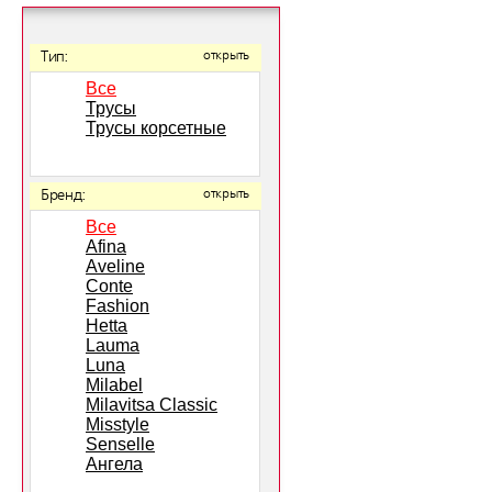
Тип:
открыть
Все
Трусы
Трусы корсетные
Бренд:
открыть
Все
Afina
Aveline
Conte
Fashion
Hetta
Lauma
Luna
Milabel
Milavitsa Classic
Misstyle
Senselle
Ангела