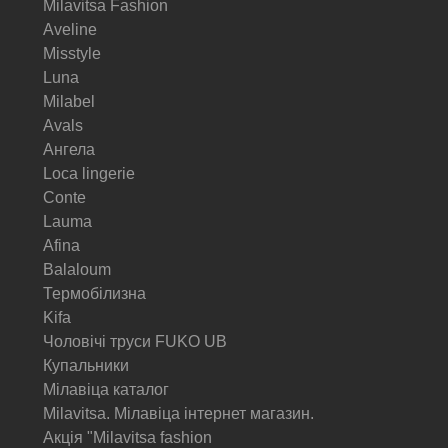
Milavitsa Fashion
Aveline
Misstyle
Luna
Milabel
Avals
Ангела
Loca lingerie
Conte
Lauma
Afina
Balaloum
Термобілизна
Kifa
Чоловічі труси FUKO UB
Купальники
Мілавіца каталог
Milavitsa. Мілавіца інтернет магазин.
Акція "Milavitsa fashion