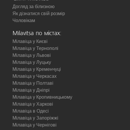
Догляд за білизною
Як дізнатися свій розмір
Чоловікам
Milavitsa по містах:
Мілавіца у Києві
Мілавіца у Тернополі
Мілавіца у Львові
Мілавіца у Луцьку
Мілавіца у Кременчуці
Мілавіца у Черкасах
Мілавіца у Полтаві
Мілавіца у Дніпрі
Мілавіца у Кропивницькому
Мілавіца у Харкові
Мілавіца в Одесі
Мілавіца у Запоріжжі
Мілавіца у Чернігові