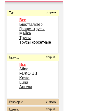
Тип:
открыть
Все
Бюстгальтер
Грация-трусы
Майка
Трусы
Трусы корсетные
Бренд:
открыть
Все
Afina
FUKO UB
Kosta
Luna
Ангела
Размеры:
открыть
Цвета:
открыть