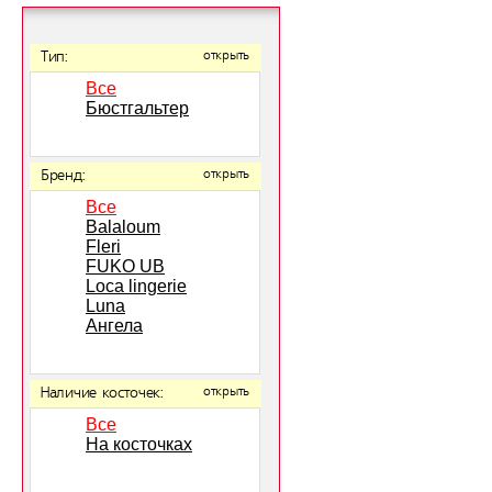
Тип:
открыть
Все
Бюстгальтер
Бренд:
открыть
Все
Balaloum
Fleri
FUKO UB
Loca lingerie
Luna
Ангела
Наличие косточек:
открыть
Все
На косточках