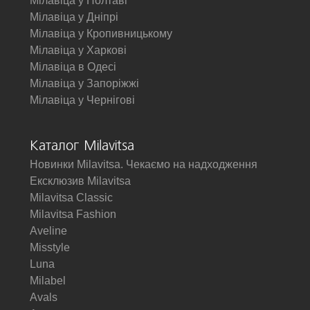
Мілавіца у Полтаві
Мілавіца у Дніпрі
Мілавіца у Кропивницькому
Мілавіца у Харкові
Мілавіца в Одесі
Мілавіца у Запоріжжі
Мілавіца у Чернігові
Каталог Milavitsa
Новинки Milavitsa. Чекаємо на надходження
Ексклюзив Milavitsa
Milavitsa Classic
Milavitsa Fashion
Aveline
Misstyle
Luna
Milabel
Avals