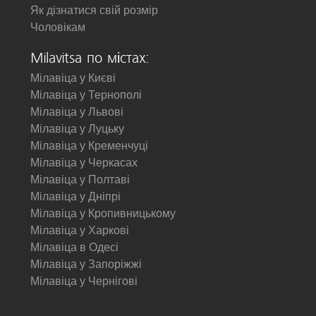
Як дізнатися свій розмір
Чоловікам
Milavitsa по містах:
Мілавіца у Києві
Мілавіца у Тернополі
Мілавіца у Львові
Мілавіца у Луцьку
Мілавіца у Кременчуці
Мілавіца у Черкасах
Мілавіца у Полтаві
Мілавіца у Дніпрі
Мілавіца у Кропивницькому
Мілавіца у Харкові
Мілавіца в Одесі
Мілавіца у Запоріжжі
Мілавіца у Чернігові