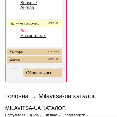
Senselle
Ангела
Наличие косточек:
открыть
Все
На косточках
Размеры:
открыть
Цвета:
открыть
Сбросить все
Головна
→
Milavitsa-ua каталог.
MILAVITSA-UA КАТАЛОГ.
Сортувати за:
ціною
назвою
популярністю
▼
▼
▼