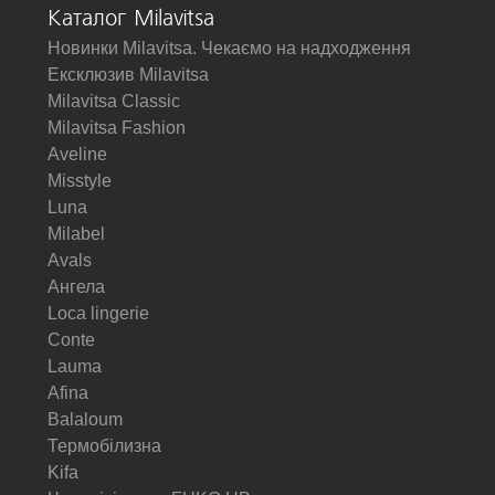
Каталог Milavitsa
Новинки Milavitsa. Чекаємо на надходження
Ексклюзив Milavitsa
Milavitsa Classic
Milavitsa Fashion
Aveline
Misstyle
Luna
Milabel
Avals
Ангела
Loca lingerie
Conte
Lauma
Afina
Balaloum
Термобілизна
Kifa