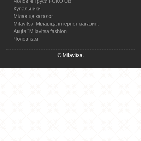
Чоловічі труси FUKO UB
Купальники
Мілавіца каталог
Milavitsa. Мілавіца інтернет магазин.
Акція "Milavitsa fashion
Чоловікам
© Milavitsa.