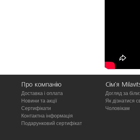
Про компанію
Сім'я Milavit
Доставка і оплата
Догляд за біл
Новини та акції
Як дізнатися с
Сертифікати
Чоловікам
Контактна інформація
Подарунковий сертифікат