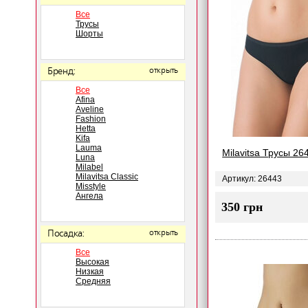
Все
Трусы
Шорты
Бренд:
открыть
Все
Afina
Aveline
Fashion
Hetta
Kifa
Lauma
Milavitsa Трусы 26
Luna
Milabel
Milavitsa Classic
Артикул: 26443
Misstyle
Ангела
350 грн
Посадка:
открыть
Все
Высокая
Низкая
Средняя