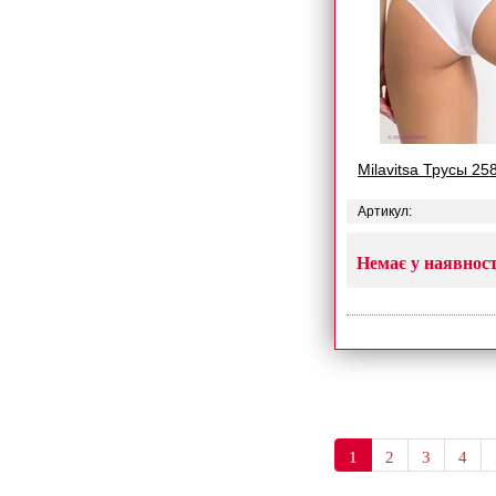
Milavitsa Трусы 25
Артикул:
Немає у наявност
1
2
3
4