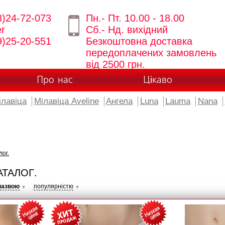
8)24-72-073
Пн.- Пт. 10.00 - 18.00
er
Сб.- Нд. вихідний
9)25-20-551
Безкоштовна доставка
передоплачених замовлень
від 2500 грн.
Про нас
Цікаво
ілавіца
Мілавіца Aveline
Ангела
Luna
Lauma
Nana
лог.
АТАЛОГ.
назвою
популярністю
▼
▼