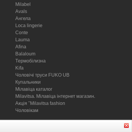
Milabel
Avals
Ангела
Loca lingerie
Conte
Lauma
Afina
Balaloum
Термобілизна
Kifa
Чоловічі труси FUKO UB
Купальники
Мілавіца каталог
Milavitsa. Мілавіца інтернет магазин.
Акція "Milavitsa fashion
Чоловікам