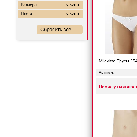
Размеры:
открыть
Цвета:
открыть
Сбросить все
Milavitsa Трусы 25
Артикул:
Немає у наявност