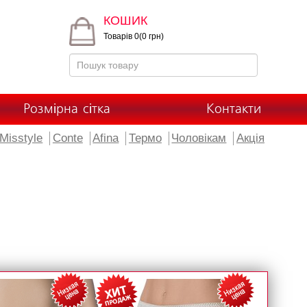
КОШИК
Товарів 0(0 грн)
Розмірна сітка
Контакти
Misstyle
Conte
Afina
Термо
Чоловікам
Акція