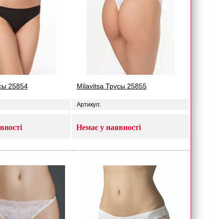
усы 25854
Milavitsa Трусы 25855
Артикул:
вності
Немає у наявності