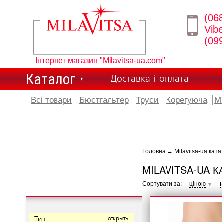
(06
Vib
(09
Інтернет магазин "Milavitsa-ua.com"
Каталог
Доставка і оплата
Всі товари
Бюстгальтер
Труси
Корегуюча
М
Головна
→
Milavitsa-ua ката
MILAVITSA-UA К
Сортувати за:
ціною
▼
Тип:
открыть