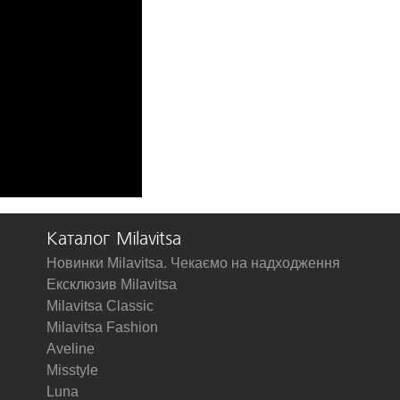
Каталог Milavitsa
Новинки Milavitsa. Чекаємо на надходження
Ексклюзив Milavitsa
Milavitsa Classic
Milavitsa Fashion
Aveline
Misstyle
Luna