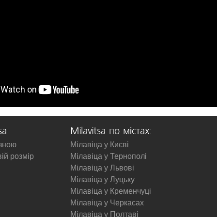
sa
Milavitsa по містах:
изною
Мілавіца у Києві
вій розмір
Мілавіца у Тернополі
Мілавіца у Львові
Мілавіца у Луцьку
Мілавіца у Кременчуці
Мілавіца у Черкасах
Мілавіца у Полтаві