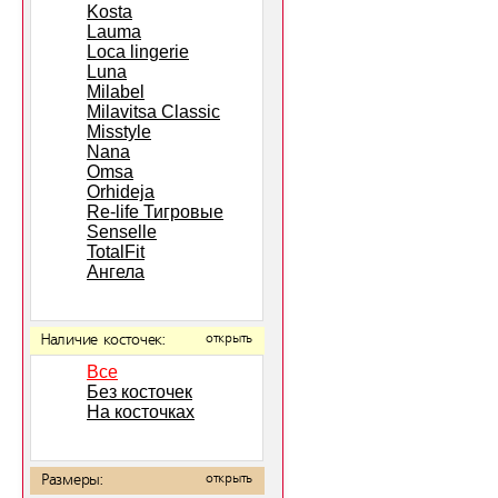
Kosta
Lauma
Loca lingerie
Luna
Milabel
Milavitsa Classic
Misstyle
Nana
Omsa
Orhideja
Re-life Тигровые
Senselle
TotalFit
Ангела
Наличие косточек:
открыть
Все
Без косточек
На косточках
Размеры:
открыть