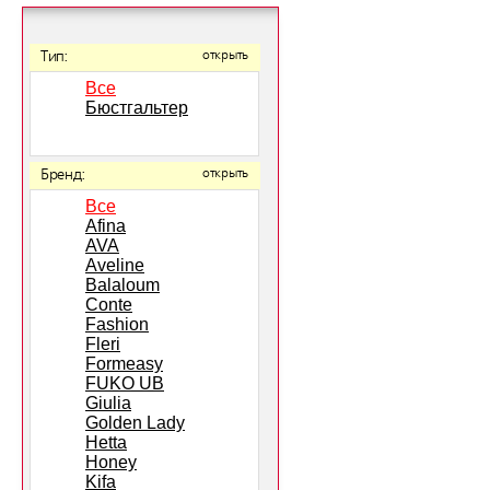
Тип:
открыть
Все
Бюстгальтер
Бренд:
открыть
Все
Afina
AVA
Aveline
Balaloum
Conte
Fashion
Fleri
Formeasy
FUKO UB
Giulia
Golden Lady
Hetta
Honey
Kifa