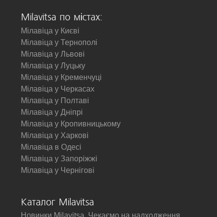
Milavitsa по містах:
Мілавіца у Києві
Мілавіца у Тернополі
Мілавіца у Львові
Мілавіца у Луцьку
Мілавіца у Кременчуці
Мілавіца у Черкасах
Мілавіца у Полтаві
Мілавіца у Дніпрі
Мілавіца у Кропивницькому
Мілавіца у Харкові
Мілавіца в Одесі
Мілавіца у Запоріжжі
Мілавіца у Чернігові
Каталог Milavitsa
Новинки Milavitsa. Чекаємо на надходження