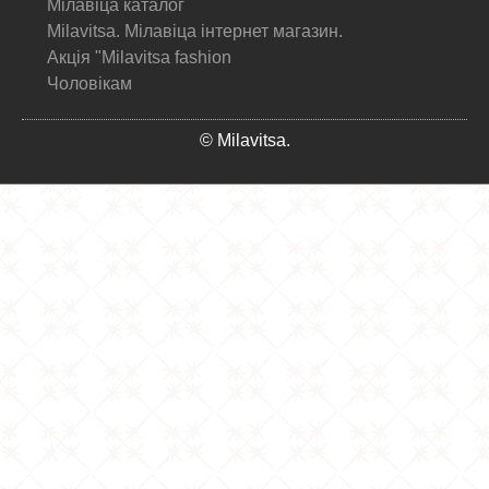
Мілавіца каталог
Milavitsa. Мілавіца інтернет магазин.
Акція "Milavitsa fashion
Чоловікам
© Milavitsa.