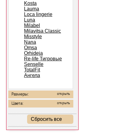
Kosta
Lauma
Loca lingerie
Luna
Milabel
Milavitsa Classic
Misstyle
Nana
Omsa
Orhideja
Re-life Тигровые
Senselle
TotalFit
Ангела
Размеры:
открыть
Цвета:
открыть
Сбросить все