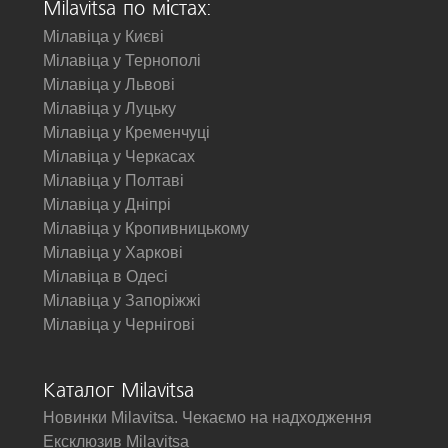
Milavitsa по містах:
Мілавіца у Києві
Мілавіца у Тернополі
Мілавіца у Львові
Мілавіца у Луцьку
Мілавіца у Кременчуці
Мілавіца у Черкасах
Мілавіца у Полтаві
Мілавіца у Дніпрі
Мілавіца у Кропивницькому
Мілавіца у Харкові
Мілавіца в Одесі
Мілавіца у Запоріжжі
Мілавіца у Чернігові
Каталог Milavitsa
Новинки Milavitsa. Чекаємо на надходження
Ексклюзив Milavitsa