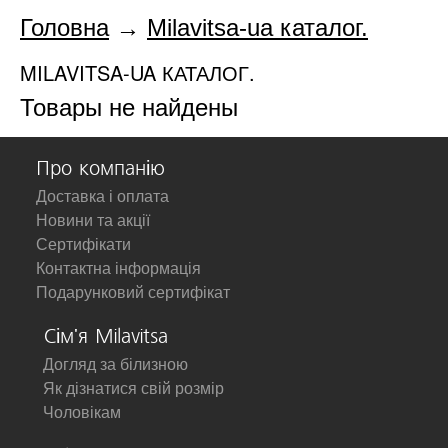
Головна
→
Milavitsa-ua каталог.
MILAVITSA-UA КАТАЛОГ.
Товары не найдены
Про компанію
Доставка і оплата
Новини та акції
Сертифікати
Контактна інформація
Подарунковий сертифікат
Сім'я Milavitsa
Догляд за білизною
Як дізнатися свій розмір
Чоловікам