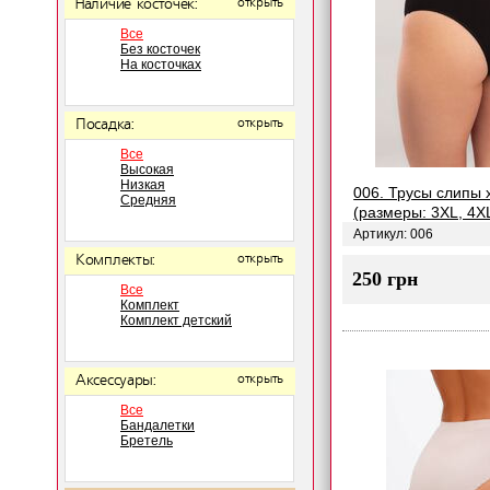
Наличие косточек:
открыть
Все
Без косточек
На косточках
Посадка:
открыть
Все
Высокая
Низкая
006. Трусы слипы 
Средняя
(размеры: 3XL, 4X
Артикул: 006
Комплекты:
открыть
250 грн
Все
Комплект
Комплект детский
Аксессуары:
открыть
Все
Бандалетки
Бретель