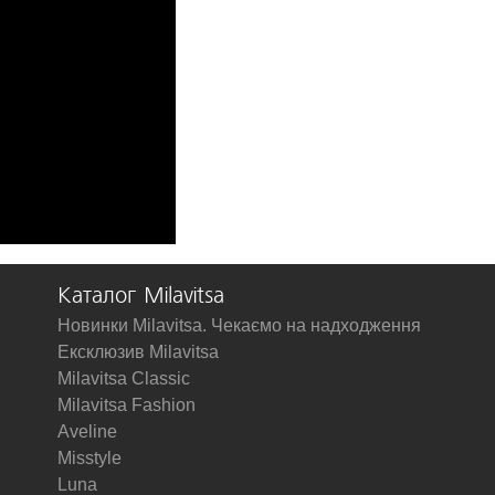
Каталог Milavitsa
Новинки Milavitsa. Чекаємо на надходження
Ексклюзив Milavitsa
Milavitsa Classic
Milavitsa Fashion
Aveline
Misstyle
Luna