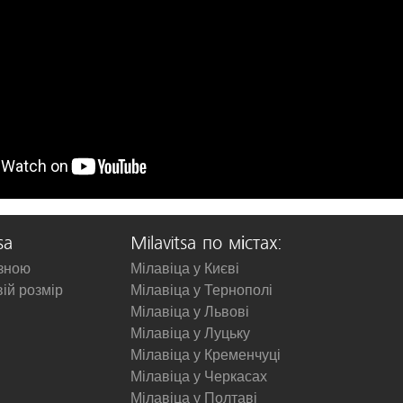
sa
Milavitsa по містах:
изною
Мілавіца у Києві
вій розмір
Мілавіца у Тернополі
Мілавіца у Львові
Мілавіца у Луцьку
Мілавіца у Кременчуці
Мілавіца у Черкасах
Мілавіца у Полтаві