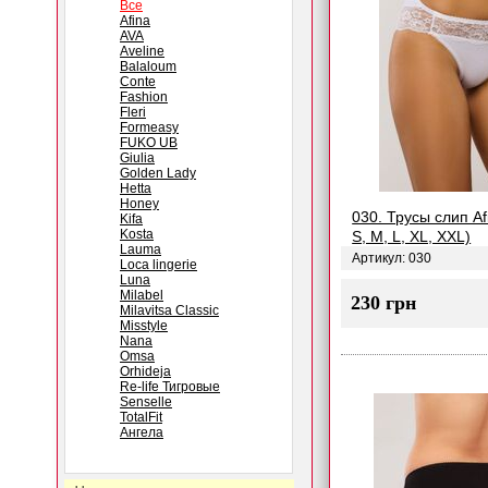
Все
Afina
AVA
Aveline
Balaloum
Conte
Fashion
Fleri
Formeasy
FUKO UB
Giulia
Golden Lady
Hetta
Honey
030. Трусы слип Af
Kifa
Kosta
S, M, L, XL, XXL)
Lauma
Артикул: 030
Loca lingerie
Luna
Milabel
230 грн
Milavitsa Classic
Misstyle
Nana
Omsa
Orhideja
Re-life Тигровые
Senselle
TotalFit
Ангела