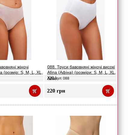
авовняні жіночі
088. Труси бавовняні жіночі високі
 (розмір: S, M, L, XL,
Afina (Афіна) (розміри: S, M, L, XL,
XXL)
Артикул: 088
220 грн