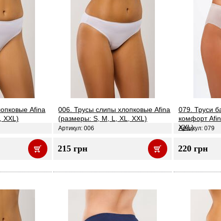
лопковые Afina
006. Трусы слипы хлопковые Afina
079. Труси б
, XXL)
(размеры: S, M, L, XL, XXL)
комфорт Afina
XXL)
Артикул: 006
Артикул: 079
215 грн
220 грн