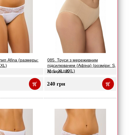
лип Afina (размеры:
085. Труси з мереживним
XXL)
підсилювачем (Афіна) (розміри: S,
M, L, XL, XXL)
Артикул: 085
240 грн