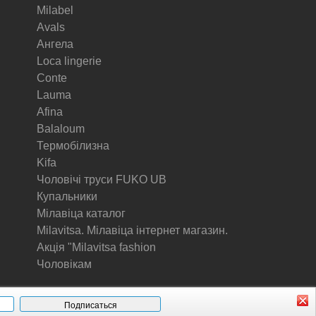
Milabel
Avals
Ангела
Loca lingerie
Conte
Lauma
Afina
Balaloum
Термобілизна
Kifa
Чоловічі труси FUKO UB
Купальники
Мілавіца каталог
Milavitsa. Мілавіца інтернет магазин.
Акція "Milavitsa fashion
Чоловікам