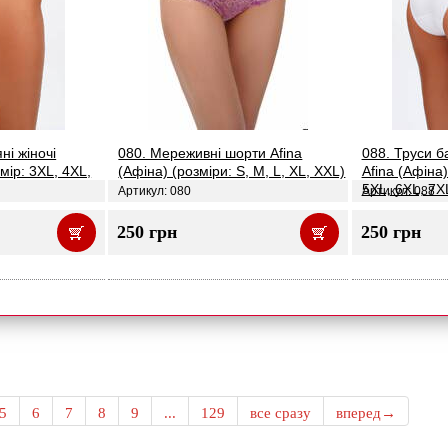
ні жіночі
080. Мереживні шорти Afina
088. Труси ба
мір: 3XL, 4XL,
(Афіна) (розміри: S, M, L, XL, XXL)
Afina (Афіна)
5XL, 6XL, 7X
Артикул: 080
Артикул: 088
250 грн
250 грн
5
6
7
8
9
...
129
все сразу
вперед→