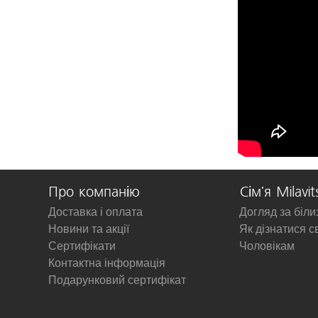
Про компанію
Сім'я Milavit
Доставка і оплата
Догляд за біл
Новини та акції
Як дізнатися с
Сертифікати
Чоловікам
Контактна інформація
Подарунковий сертифікат