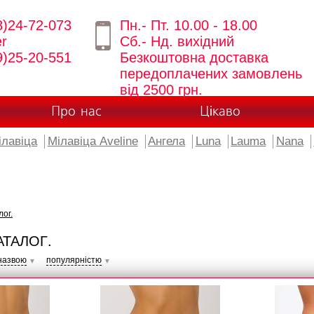
8)24-72-073
Пн.- Пт. 10.00 - 18.00
er
Сб.- Нд. вихідний
9)25-20-551
Безкоштовна доставка
передоплачених замовлень
від 2500 грн.
Про нас
Цікаво
ілавіца
Мілавіца Aveline
Ангела
Luna
Lauma
Nana
лог.
АТАЛОГ.
назвою
популярністю
▼
▼