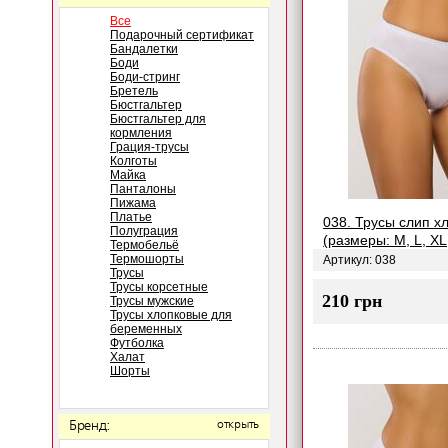
Все
Подарочный сертификат
Бандалетки
Боди
Боди-стринг
Бретель
Бюстгальтер
Бюстгальтер для
кормления
Грация-трусы
Колготы
Майка
Панталоны
Пижама
Платье
038. Трусы слип х
Полуграция
(размеры: M, L, XL
Термобельё
Термошорты
Артикул: 038
Трусы
Трусы корсетные
210 грн
Трусы мужские
Трусы хлопковые для
беременных
Футболка
Халат
Шорты
Бренд:
открыть