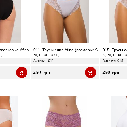
хлопковые Afina
011. Трусы слип Afina (размеры: S,
015. Трусы с
L)
M, L, XL, XXL)
S, M, L, XL, 
Артикул: 011
Артикул: 015
250 грн
250 грн