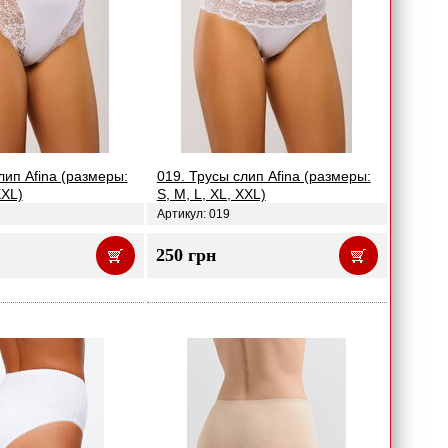
лип Afina (размеры:
019. Трусы слип Afina (размеры:
XXL)
S, M, L, XL, XXL)
Артикул: 019
250 грн