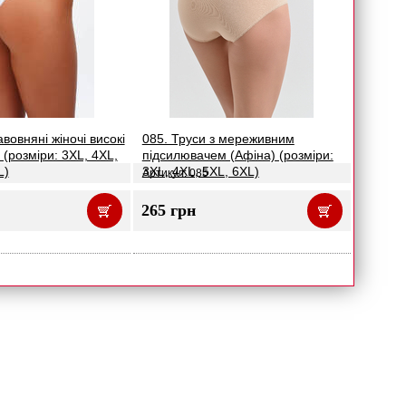
вовняні жіночі високі
085. Труси з мереживним
 (розміри: 3XL, 4XL,
підсилювачем (Афіна) (розміри:
L)
3XL, 4XL, 5XL, 6XL)
Артикул: 085
265 грн