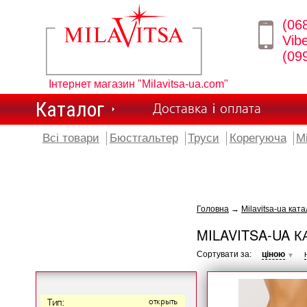
(06
Vib
(09
Інтернет магазин "Milavitsa-ua.com"
Каталог
Доставка і оплата
Всі товари
Бюстгальтер
Труси
Корегуюча
М
Головна
→
Milavitsa-ua ката
MILAVITSA-UA К
Сортувати за:
ціною
▼
Тип:
открыть