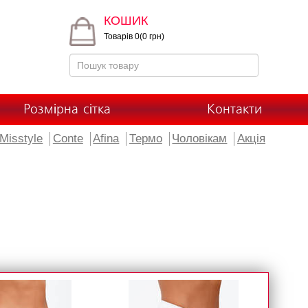
КОШИК
Товарів 0(0 грн)
Розмірна сітка
Контакти
Misstyle
Conte
Afina
Термо
Чоловікам
Акція