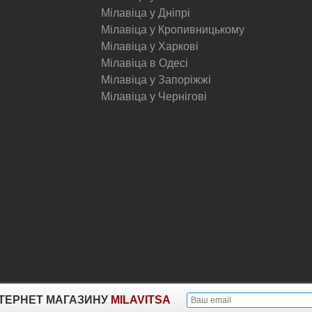
Мілавіца у Дніпрі
Мілавіца у Кропивницькому
Мілавіца у Харкові
Мілавіца в Одесі
Мілавіца у Запоріжжі
Мілавіца у Чернігові
© Milavitsa.
ІНТЕРНЕТ МАГАЗИНУ
MILAVITSA