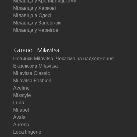
Мілавіца у Кропивницькому
Мілавіца у Харкові
Мілавіца в Одесі
Мілавіца у Запоріжжі
Мілавіца у Чернігові
Каталог Milavitsa
Новинки Milavitsa. Чекаємо на надходження
Ексклюзив Milavitsa
Milavitsa Classic
Milavitsa Fashion
Aveline
Misstyle
Luna
Milabel
Avals
Ангела
Loca lingerie