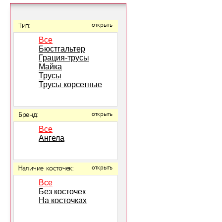
Тип:
открыть
Все
Бюстгальтер
Грация-трусы
Майка
Трусы
Трусы корсетные
Бренд:
открыть
Все
Ангела
Наличие косточек:
открыть
Все
Без косточек
На косточках