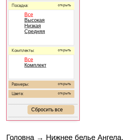
Посадка:
открыть
Все
Высокая
Низкая
Средняя
Комплекты:
открыть
Все
Комплект
Размеры:
открыть
Цвета:
открыть
Сбросить все
Головна
→
Нижнее белье Ангела.