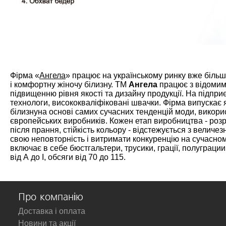
Фірма «
Ангела
» працює на українському ринку вже більше
і комфортну жіночу білизну. ТМ
Ангела
працює з відомим
підвищенню рівня якості та дизайну продукції. На підпр
технологи, висококваліфіковані швачки. Фірма випускає я
білизнуна основі самих сучасних тенденцій моди, викор
європейських виробників. Кожен етап виробництва - розр
після прання, стійкість кольору - відстежується з велич
свою неповторність і витримати конкуренцію на сучасном
включає в себе бюстгальтери, трусики, грації, полуграции,
від А до I, обсяги від 70 до 115.
Про компанію
Доставка і оплата
Новини та акції