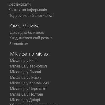
Сертифікати
Контактна інформація
Подарунковий сертифікат
Сім'я Milavitsa
Догляд за білизною
Як дізнатися свій розмір
Чоловікам
Milavitsa по містах:
Мілавіца у Києві
Мілавіца у Тернополі
Мілавіца у Львові
Мілавіца у Луцьку
Мілавіца у Кременчуці
Мілавіца у Черкасах
Мілавіца у Полтаві
Мілавіца у Дніпрі