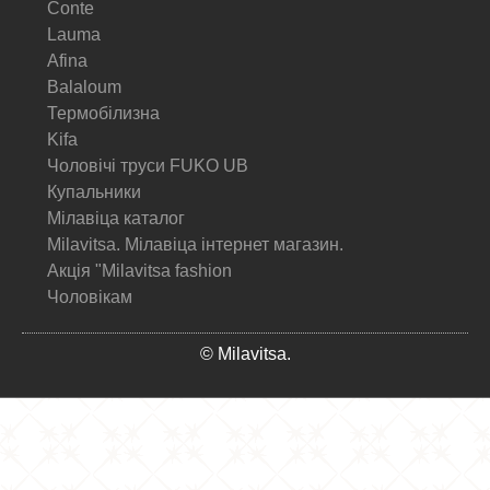
Conte
Lauma
Afina
Balaloum
Термобілизна
Kifa
Чоловічі труси FUKO UB
Купальники
Мілавіца каталог
Milavitsa. Мілавіца інтернет магазин.
Акція "Milavitsa fashion
Чоловікам
© Milavitsa.