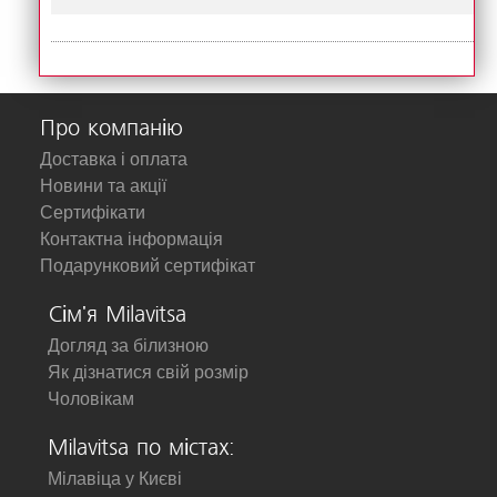
Про компанію
Доставка і оплата
Новини та акції
Сертифікати
Контактна інформація
Подарунковий сертифікат
Сім'я Milavitsa
Догляд за білизною
Як дізнатися свій розмір
Чоловікам
Milavitsa по містах:
Мілавіца у Києві