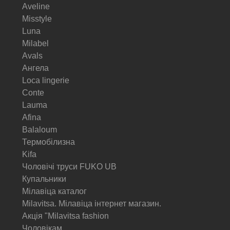
Aveline
Misstyle
Luna
Milabel
Avals
Ангела
Loca lingerie
Conte
Lauma
Afina
Balaloum
Термобілизна
Kifa
Чоловічі труси FUKO UB
Купальники
Мілавіца каталог
Milavitsa. Мілавіца інтернет магазин.
Акція "Milavitsa fashion
Чоловікам