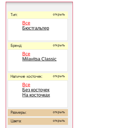
Тип:
открыть
Все
Бюстгальтер
Бренд:
открыть
Все
Milavitsa Classic
Наличие косточек:
открыть
Все
Без косточек
На косточках
Размеры:
открыть
Цвета:
открыть