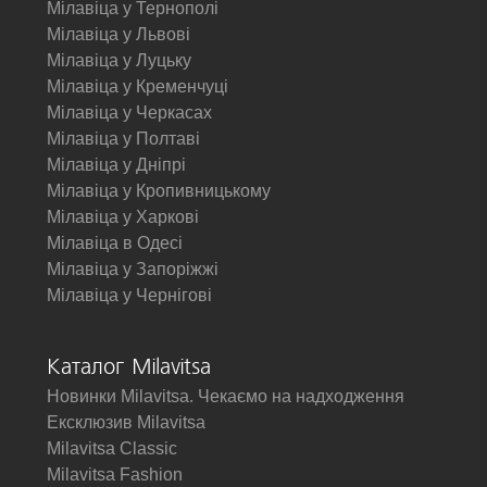
Мілавіца у Тернополі
Мілавіца у Львові
Мілавіца у Луцьку
Мілавіца у Кременчуці
Мілавіца у Черкасах
Мілавіца у Полтаві
Мілавіца у Дніпрі
Мілавіца у Кропивницькому
Мілавіца у Харкові
Мілавіца в Одесі
Мілавіца у Запоріжжі
Мілавіца у Чернігові
Каталог Milavitsa
Новинки Milavitsa. Чекаємо на надходження
Ексклюзив Milavitsa
Milavitsa Classic
Milavitsa Fashion