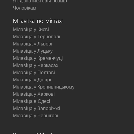
Як дізнатися свій розмір
Чоловікам
Milavitsa по містах:
Мілавіца у Києві
Мілавіца у Тернополі
Мілавіца у Львові
Мілавіца у Луцьку
Мілавіца у Кременчуці
Мілавіца у Черкасах
Мілавіца у Полтаві
Мілавіца у Дніпрі
Мілавіца у Кропивницькому
Мілавіца у Харкові
Мілавіца в Одесі
Мілавіца у Запоріжжі
Мілавіца у Чернігові