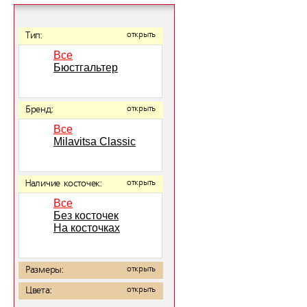
Тип:
открыть
Все
Бюстгальтер
Бренд:
открыть
Все
Milavitsa Classic
Наличие косточек:
открыть
Все
Без косточек
На косточках
Размеры:
открыть
Цвета:
открыть