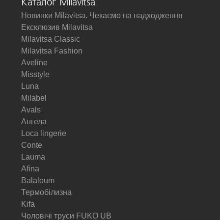
Каталог Milavitsa
Новинки Milavitsa. Чекаємо на надходження
Ексклюзив Milavitsa
Milavitsa Classic
Milavitsa Fashion
Aveline
Misstyle
Luna
Milabel
Avals
Ангела
Loca lingerie
Conte
Lauma
Afina
Balaloum
Термобілизна
Kifa
Чоловічі труси FUKO UB