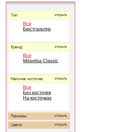
Тип:
открыть
Все
Бюстгальтер
Бренд:
открыть
Все
Milavitsa Classic
Наличие косточек:
открыть
Все
Без косточек
На косточках
Размеры:
открыть
Цвета:
открыть