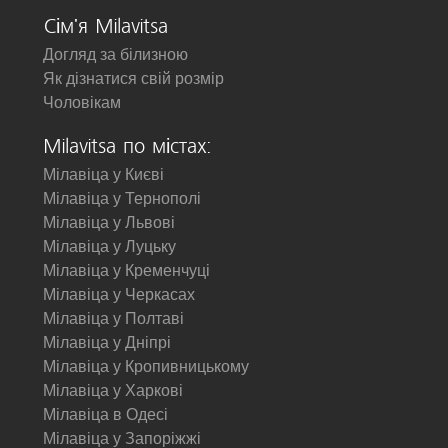
Сім'я Milavitsa
Догляд за білизною
Як дізнатися свій розмір
Чоловікам
Milavitsa по містах:
Мілавіца у Києві
Мілавіца у Тернополі
Мілавіца у Львові
Мілавіца у Луцьку
Мілавіца у Кременчуці
Мілавіца у Черкасах
Мілавіца у Полтаві
Мілавіца у Дніпрі
Мілавіца у Кропивницькому
Мілавіца у Харкові
Мілавіца в Одесі
Мілавіца у Запоріжжі