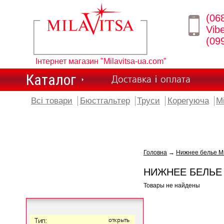
(06
Vib
(09
Інтернет магазин "Milavitsa-ua.com"
Каталог
Доставка і оплата
Всі товари
Бюстгальтер
Труси
Корегуюча
М
Головна
→
Нижнее белье М
НИЖНЕЕ БЕЛЬЕ
Товары не найдены
Тип:
открыть