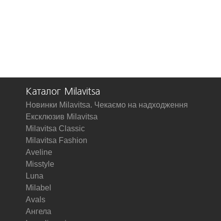
Каталог Milavitsa
Новинки Milavitsa. Чекаємо на надходження
Ексклюзив Milavitsa
Milavitsa Classic
Milavitsa Fashion
Aveline
Misstyle
Luna
Milabel
Avals
Ангела