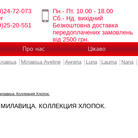
8)24-72-073
Пн.- Пт. 10.00 - 18.00
er
Сб.- Нд. вихідний
9)25-20-551
Безкоштовна доставка
передоплачених замовлень
від 2500 грн.
Про нас
Цікаво
ілавіца
Мілавіца Aveline
Ангела
Luna
Lauma
Nana
илавица. Коллекция Хлопок.
 МИЛАВИЦА. КОЛЛЕКЦИЯ ХЛОПОК.