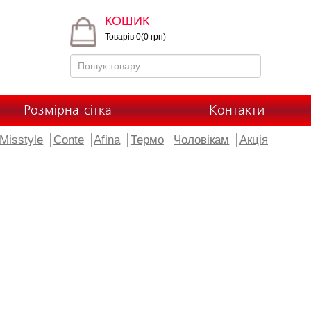
КОШИК
Товарів 0(0 грн)
Розмірна сітка
Контакти
Misstyle
Conte
Afina
Термо
Чоловікам
Акція