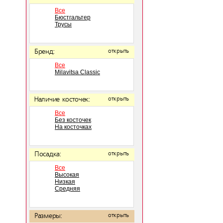
Все
Бюстгальтер
Трусы
Бренд:
открыть
Все
Milavitsa Classic
Наличие косточек:
открыть
Все
Без косточек
На косточках
Посадка:
открыть
Все
Высокая
Низкая
Средняя
Размеры:
открыть