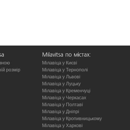
sa
Milavitsa по містах:
изною
Мілавіца у Києві
вій розмір
Мілавіца у Тернополі
Мілавіца у Львові
Мілавіца у Луцьку
Мілавіца у Кременчуці
Мілавіца у Черкасах
Мілавіца у Полтаві
Мілавіца у Дніпрі
Мілавіца у Кропивницькому
Мілавіца у Харкові