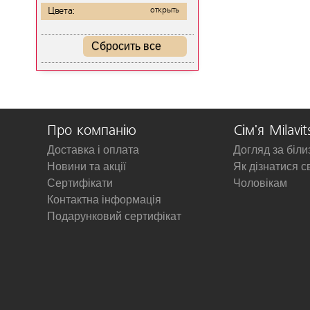
Цвета:
открыть
Сбросить все
Про компанію
Сім'я Milavit
Доставка і оплата
Догляд за біл
Новини та акції
Як дізнатися с
Сертифікати
Чоловікам
Контактна інформація
Подарунковий сертифікат