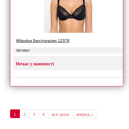
Milavitsa Бюстгальтер 12378
Артикул:
Немає у наявності
1
2
3
4
все сразу
вперед→