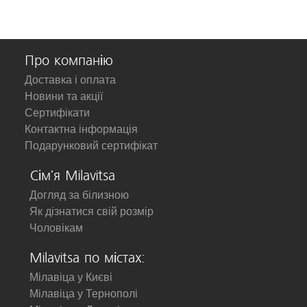
Про компанію
Доставка і оплата
Новини та акції
Сертифікати
Контактна інформація
Подарунковий сертифікат
Сім'я Milavitsa
Догляд за білизною
Як дізнатися свій розмір
Чоловікам
Milavitsa по містах:
Мілавіца у Києві
Мілавіца у Тернополі