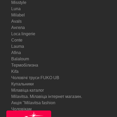
Misstyle
Luna
Milabel
Avals
Ангела
Loca lingerie
Conte
Lauma
Afina
Balaloum
Термобілизна
Kifa
Чоловічі труси FUKO UB
Купальники
Мілавіца каталог
Milavitsa. Мілавіца інтернет магазин.
Акція "Milavitsa fashion
Чоловікам