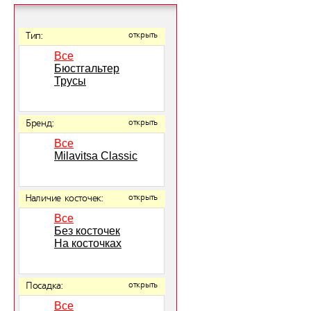
Тип:
открыть
Все
Бюстгальтер
Трусы
Бренд:
открыть
Все
Milavitsa Classic
Наличие косточек:
открыть
Все
Без косточек
На косточках
Посадка:
открыть
Все