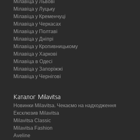
Мілавіца у Львові
Мілавіца у Луцьку
Мілавіца у Кременчуці
Мілавіца у Черкасах
Мілавіца у Полтаві
Мілавіца у Дніпрі
Мілавіца у Кропивницькому
Мілавіца у Харкові
Мілавіца в Одесі
Мілавіца у Запоріжжі
Мілавіца у Чернігові
Каталог Milavitsa
Новинки Milavitsa. Чекаємо на надходження
Ексклюзив Milavitsa
Milavitsa Classic
Milavitsa Fashion
Aveline