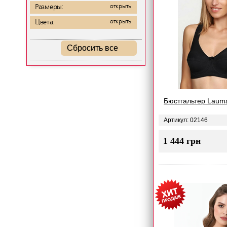
Размеры:
открыть
Цвета:
открыть
Сбросить все
Бюстгальтер Laum
Артикул: 02146
1 444 грн