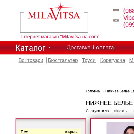
(06
Vib
(09
Інтернет магазин "Milavitsa-ua.com"
Каталог
Доставка і оплата
Всі товари
Бюстгальтер
Труси
Корегуюча
М
Головна
→
Нижнее белье L
НИЖНЕЕ БЕЛЬЕ
Сортувати за:
ціною
▼
Тип:
открыть