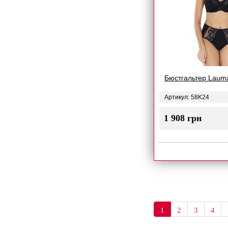
Бюстгальтер Laum
Артикул: 58K24
1 908 грн
1
2
3
4