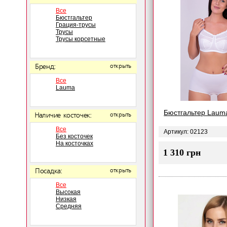
Все
Бюстгальтер
Грация-трусы
Трусы
Трусы корсетные
Бренд:
открыть
Все
Lauma
Бюстгальтер Laum
Наличие косточек:
открыть
Все
Артикул: 02123
Без косточек
На косточках
1 310 грн
Посадка:
открыть
Все
Высокая
Низкая
Средняя