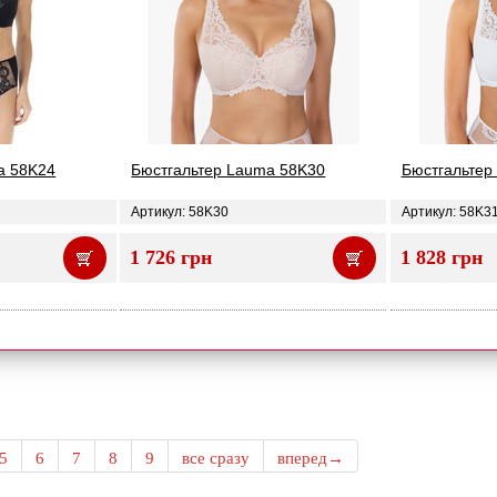
a 58K24
Бюстгальтер Lauma 58K30
Бюстгальтер
Артикул: 58K30
Артикул: 58K3
1 726 грн
1 828 грн
5
6
7
8
9
все сразу
вперед→