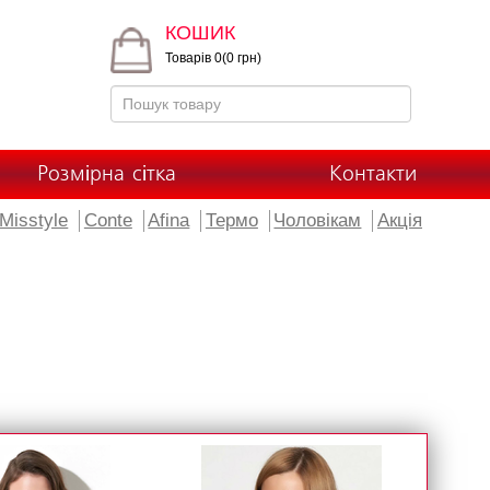
КОШИК
Товарів 0(0 грн)
Розмірна сітка
Контакти
Misstyle
Conte
Afina
Термо
Чоловікам
Акція