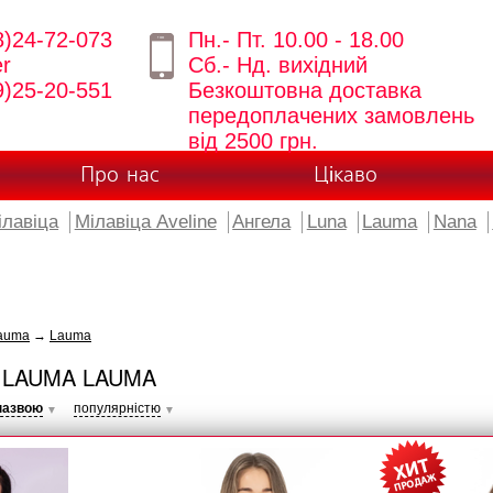
8)24-72-073
Пн.- Пт. 10.00 - 18.00
er
Сб.- Нд. вихідний
9)25-20-551
Безкоштовна доставка
передоплачених замовлень
від 2500 грн.
Про нас
Цікаво
ілавіца
Мілавіца Aveline
Ангела
Luna
Lauma
Nana
auma
→
Lauma
 LAUMA LAUMA
назвою
популярністю
▼
▼