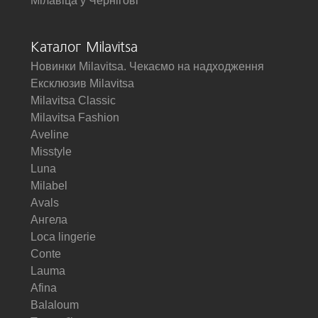
Мілавіца у Чернігові
Каталог Milavitsa
Новинки Milavitsa. Чекаємо на надходження
Ексклюзив Milavitsa
Milavitsa Classic
Milavitsa Fashion
Aveline
Misstyle
Luna
Milabel
Avals
Ангела
Loca lingerie
Conte
Lauma
Afina
Balaloum