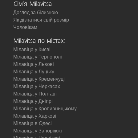
Сім'я Milavitsa
Догляд за білизною
Як дізнатися свій розмір
Чоловікам
Milavitsa по містах:
Мілавіца у Києві
Мілавіца у Тернополі
Мілавіца у Львові
Мілавіца у Луцьку
Мілавіца у Кременчуці
Мілавіца у Черкасах
Мілавіца у Полтаві
Мілавіца у Дніпрі
Мілавіца у Кропивницькому
Мілавіца у Харкові
Мілавіца в Одесі
Мілавіца у Запоріжжі