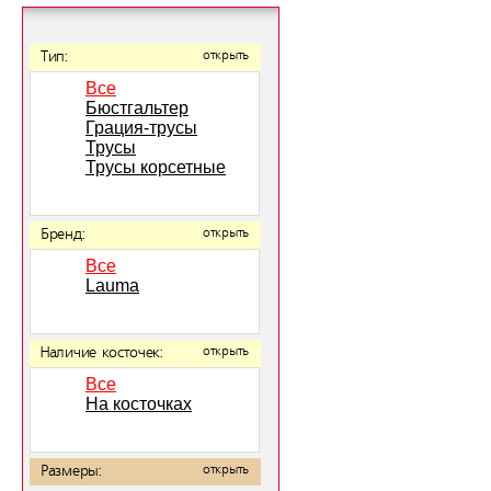
Тип:
открыть
Все
Бюстгальтер
Грация-трусы
Трусы
Трусы корсетные
Бренд:
открыть
Все
Lauma
Наличие косточек:
открыть
Все
На косточках
Размеры:
открыть