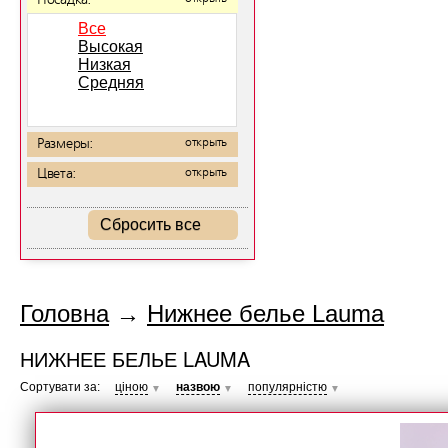
Посадка:
Все
Высокая
Низкая
Средняя
Размеры:
открыть
Цвета:
открыть
Сбросить все
Головна
→
Нижнее белье Lauma
НИЖНЕЕ БЕЛЬЕ LAUMA
Сортувати за:
ціною
назвою
популярністю
▼
▼
▼