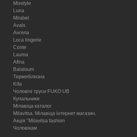
Misstyle
Luna
Milabel
Avals
Ангела
Loca lingerie
Conte
Lauma
Afina
Balaloum
Термобілизна
Kifa
Чоловічі труси FUKO UB
Купальники
Мілавіца каталог
Milavitsa. Мілавіца інтернет магазин.
Акція "Milavitsa fashion
Чоловікам