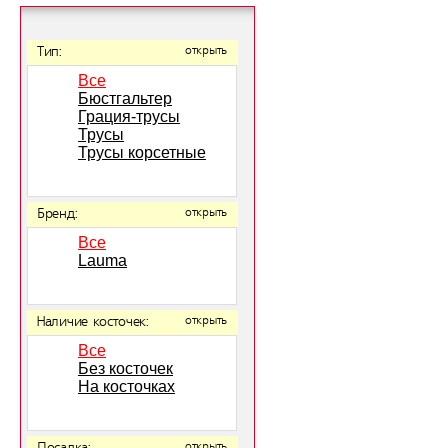
Тип:
открыть
Все
Бюстгальтер
Грация-трусы
Трусы
Трусы корсетные
Бренд:
открыть
Все
Lauma
Наличие косточек:
открыть
Все
Без косточек
На косточках
открыть