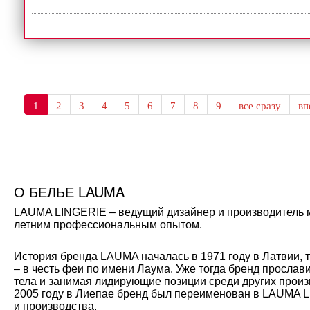
1
2
3
4
5
6
7
8
9
все сразу
в
О БЕЛЬЕ LAUMA
LAUMA LINGERIE – ведущий дизайнер и производитель мо
летним профессиональным опытом.
История бренда LAUMA началась в 1971 году в Латвии, 
– в честь феи по имени Лаума. Уже тогда бренд прослав
тела и занимая лидирующие позиции среди других произ
2005 году в Лиепае бренд был переименован в LAUMA L
и производства.