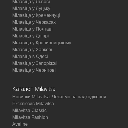
Мілавіца у Львові
Мілавіца у Луцьку
Мілавіца у Кременчуці
Мілавіца у Черкасах
Мілавіца у Полтаві
Мілавіца у Дніпрі
Мілавіца у Кропивницькому
Мілавіца у Харкові
Мілавіца в Одесі
Мілавіца у Запоріжжі
Мілавіца у Чернігові
Каталог Milavitsa
Новинки Milavitsa. Чекаємо на надходження
Ексклюзив Milavitsa
Milavitsa Classic
Milavitsa Fashion
Aveline