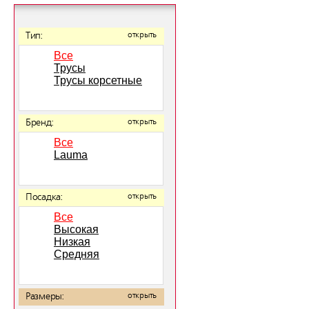
Тип:
открыть
Все
Трусы
Трусы корсетные
Бренд:
открыть
Все
Lauma
Посадка:
открыть
Все
Высокая
Низкая
Средняя
Размеры:
открыть