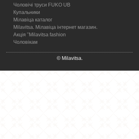
Чоловічі труси FUKO UB
Купальники
Мілавіца каталог
Milavitsa. Мілавіца інтернет магазин.
Акція "Milavitsa fashion
Чоловікам
© Milavitsa.