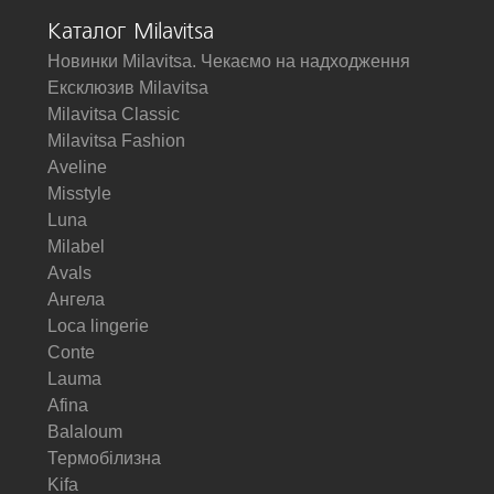
Каталог Milavitsa
Новинки Milavitsa. Чекаємо на надходження
Ексклюзив Milavitsa
Milavitsa Classic
Milavitsa Fashion
Aveline
Misstyle
Luna
Milabel
Avals
Ангела
Loca lingerie
Conte
Lauma
Afina
Balaloum
Термобілизна
Kifa