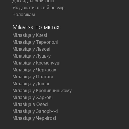
Догляд за білизною
Як дізнатися свій розмір
Чоловікам
Milavitsa по містах:
Мілавіца у Києві
Мілавіца у Тернополі
Мілавіца у Львові
Мілавіца у Луцьку
Мілавіца у Кременчуці
Мілавіца у Черкасах
Мілавіца у Полтаві
Мілавіца у Дніпрі
Мілавіца у Кропивницькому
Мілавіца у Харкові
Мілавіца в Одесі
Мілавіца у Запоріжжі
Мілавіца у Чернігові