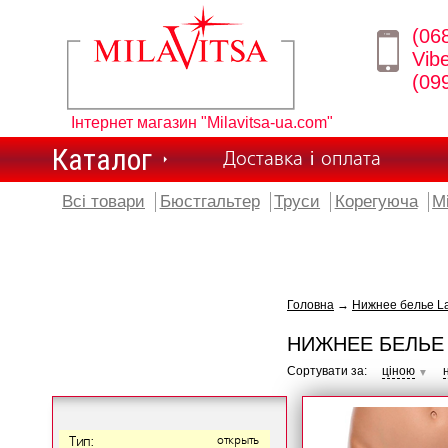
(06
Vib
(09
Інтернет магазин "Milavitsa-ua.com"
Каталог
Доставка і оплата
Всі товари
Бюстгальтер
Труси
Корегуюча
М
Головна
→
Нижнее белье L
НИЖНЕЕ БЕЛЬЕ
Сортувати за:
ціною
▼
Тип:
открыть