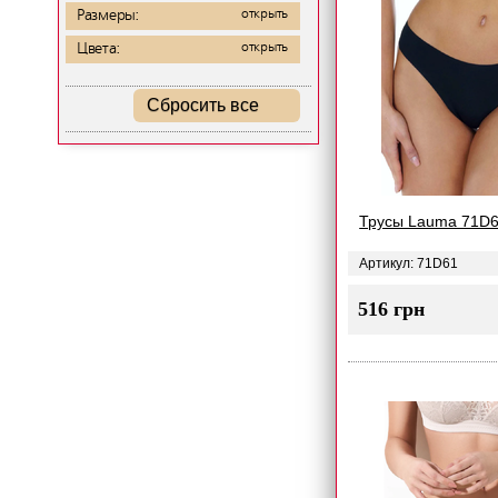
Размеры:
открыть
Цвета:
открыть
Сбросить все
Трусы Lauma 71D
Артикул: 71D61
516 грн