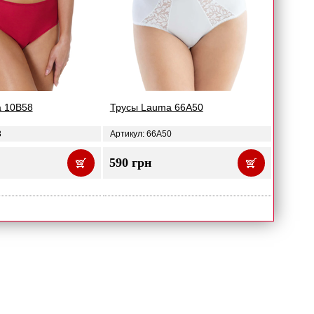
 10B58
Трусы Lauma 66A50
8
Артикул: 66A50
590 грн