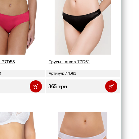
a 77D53
Трусы Lauma 77D61
3
Артикул: 77D61
365 грн