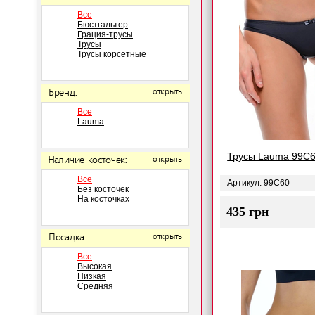
Все
Бюстгальтер
Грация-трусы
Трусы
Трусы корсетные
Бренд:
открыть
Все
Lauma
Трусы Lauma 99C
Наличие косточек:
открыть
Все
Артикул: 99C60
Без косточек
На косточках
435 грн
Посадка:
открыть
Все
Высокая
Низкая
Средняя