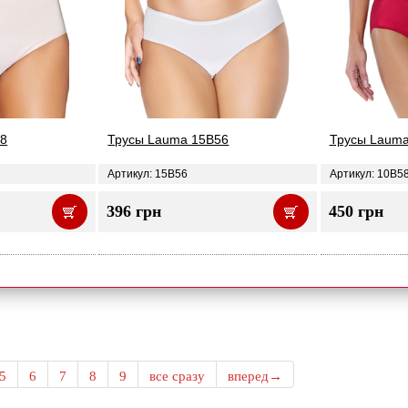
58
Трусы Lauma 15B56
Трусы Lauma
Артикул: 15B56
Артикул: 10B5
396 грн
450 грн
5
6
7
8
9
все сразу
вперед→