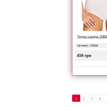
Трусы Lauma 15B
Артикул: 15B58
450 грн
1
2
3
4