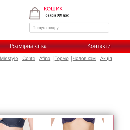
КОШИК
Товарів 0(0 грн)
Розмірна сітка
Контакти
Misstyle
Conte
Afina
Термо
Чоловікам
Акція