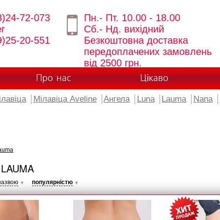
8)24-72-073
Пн.- Пт. 10.00 - 18.00
er
Сб.- Нд. вихідний
9)25-20-551
Безкоштовна доставка
передоплачених замовлень
від 2500 грн.
Про нас
Цікаво
ілавіца
Мілавіца Aveline
Ангела
Luna
Lauma
Nana
auma
 LAUMA
назвою
популярністю
▼
▼