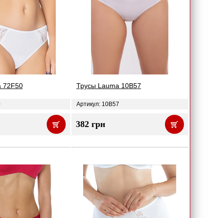
 72F50
Трусы Lauma 10B57
0
Артикул: 10B57
382 грн