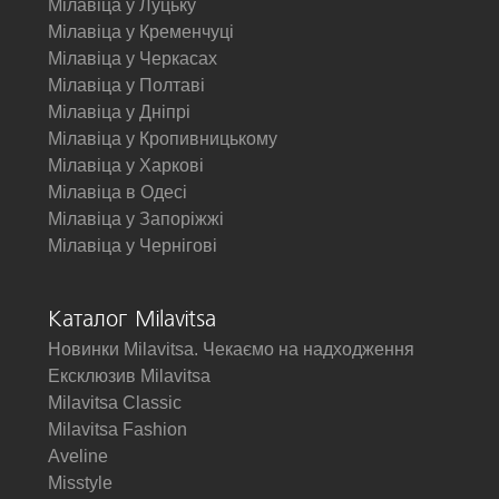
Мілавіца у Луцьку
Мілавіца у Кременчуці
Мілавіца у Черкасах
Мілавіца у Полтаві
Мілавіца у Дніпрі
Мілавіца у Кропивницькому
Мілавіца у Харкові
Мілавіца в Одесі
Мілавіца у Запоріжжі
Мілавіца у Чернігові
Каталог Milavitsa
Новинки Milavitsa. Чекаємо на надходження
Ексклюзив Milavitsa
Milavitsa Classic
Milavitsa Fashion
Aveline
Misstyle