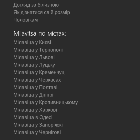
Догляд за білизною
Як дізнатися свій розмір
Чоловікам
Milavitsa по містах:
Мілавіца у Києві
Мілавіца у Тернополі
Мілавіца у Львові
Мілавіца у Луцьку
Мілавіца у Кременчуці
Мілавіца у Черкасах
Мілавіца у Полтаві
Мілавіца у Дніпрі
Мілавіца у Кропивницькому
Мілавіца у Харкові
Мілавіца в Одесі
Мілавіца у Запоріжжі
Мілавіца у Чернігові