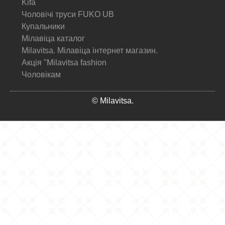
Kifa
Чоловічі труси FUKO UB
Купальники
Мілавіца каталог
Milavitsa. Мілавіца інтернет магазин.
Акція "Milavitsa fashion
Чоловікам
© Milavitsa.