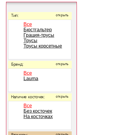
Тип:
открыть
Все
Бюстгальтер
Грация-трусы
Трусы
Трусы корсетные
Бренд:
открыть
Все
Lauma
Наличие косточек:
открыть
Все
Без косточек
На косточках
открыть