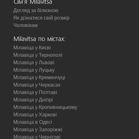
Сім'я Milavitsa
Догляд за білизною
Як дізнатися свій розмір
Чоловікам
Milavitsa по містах:
Мілавіца у Києві
Мілавіца у Тернополі
Мілавіца у Львові
Мілавіца у Луцьку
Мілавіца у Кременчуці
Мілавіца у Черкасах
Мілавіца у Полтаві
Мілавіца у Дніпрі
Мілавіца у Кропивницькому
Мілавіца у Харкові
Мілавіца в Одесі
Мілавіца у Запоріжжі
Мілавіца у Чернігові