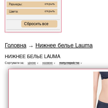
Размеры:
открыть
Цвета:
открыть
Сбросить все
Головна
→
Нижнее белье Lauma
НИЖНЕЕ БЕЛЬЕ LAUMA
Сортувати за:
ціною
назвою
популярністю
▼
▼
▼