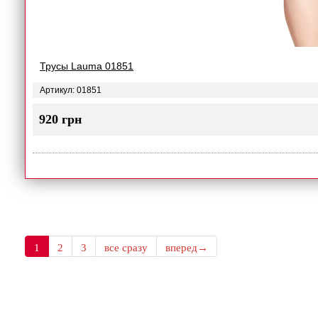
Трусы Lauma 01851
Артикул: 01851
920 грн
1
2
3
все сразу
вперед→