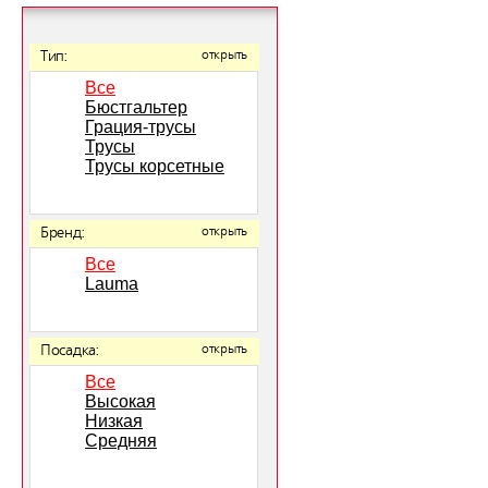
Тип:
открыть
Все
Бюстгальтер
Грация-трусы
Трусы
Трусы корсетные
Бренд:
открыть
Все
Lauma
Посадка:
открыть
Все
Высокая
Низкая
Средняя