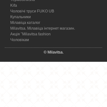
Kifa
Чоловічі труси FUKO UB
Купальники
Мілавіца каталог
Milavitsa. Мілавіца інтернет магазин.
Акція "Milavitsa fashion
Чоловікам
© Milavitsa.