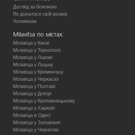
Догляд за білизною
Як дізнатися свій розмір
Чоловікам
Milavitsa по містах:
Мілавіца у Києві
Мілавіца у Тернополі
Мілавіца у Львові
Мілавіца у Луцьку
Мілавіца у Кременчуці
Мілавіца у Черкасах
Мілавіца у Полтаві
Мілавіца у Дніпрі
Мілавіца у Кропивницькому
Мілавіца у Харкові
Мілавіца в Одесі
Мілавіца у Запоріжжі
Мілавіца у Чернігові