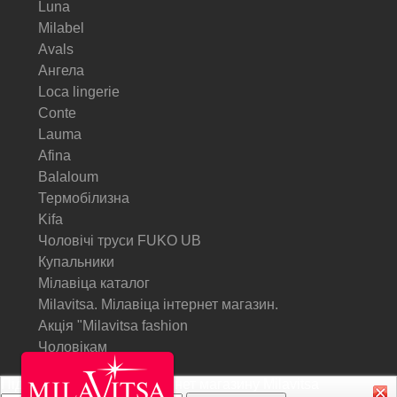
Luna
Milabel
Avals
Ангела
Loca lingerie
Conte
Lauma
Afina
Balaloum
Термобілизна
Kifa
Чоловічі труси FUKO UB
Купальники
Мілавіца каталог
Milavitsa. Мілавіца інтернет магазин.
Акція "Milavitsa fashion
Чоловікам
Підписатися на Акції інтернет магазину
Milavitsa
© Milavitsa.