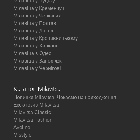
Мілавіца у Луцьку
Мілавіца у Кременчуці
Мілавіца у Черкасах
Мілавіца у Полтаві
Мілавіца у Дніпрі
Мілавіца у Кропивницькому
Мілавіца у Харкові
Мілавіца в Одесі
Мілавіца у Запоріжжі
Мілавіца у Чернігові
Каталог Milavitsa
Новинки Milavitsa. Чекаємо на надходження
Ексклюзив Milavitsa
Milavitsa Classic
Milavitsa Fashion
Aveline
Misstyle