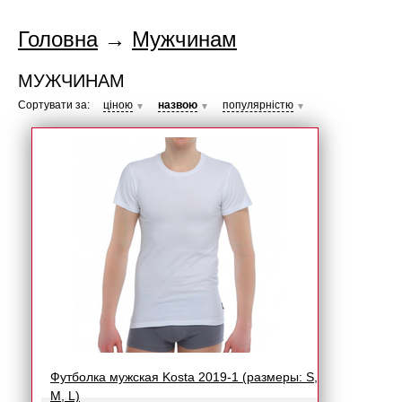
Головна
→
Мужчинам
МУЖЧИНАМ
Сортувати за:
ціною
назвою
популярністю
▼
▼
▼
Футболка мужская Kosta 2019-1 (размеры: S,
M, L)