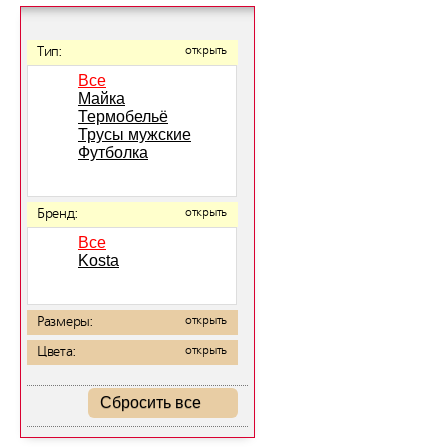
Тип:
открыть
Все
Майка
Термобельё
Трусы мужские
Футболка
Бренд:
открыть
Все
Kosta
Размеры:
открыть
Цвета:
открыть
Сбросить все