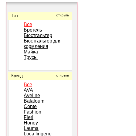
Тип:
открыть
Все
Бретель
Бюстгальтер
Бюстгальтер для
кормления
Майка
Трусы
Бренд:
открыть
Все
AVA
Aveline
Balaloum
Conte
Fashion
Fleri
Honey
Lauma
Loca lingerie