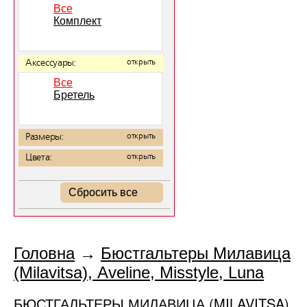
Все
Комплект
Аксессуары:
открыть
Все
Бретель
Размеры:
открыть
Цвета:
открыть
Сбросить все
Головна
→
Бюстгальтеры Милавица
(Milavitsa), Aveline, Misstyle, Luna
БЮСТГАЛЬТЕРЫ МИЛАВИЦА (MILAVITSA),