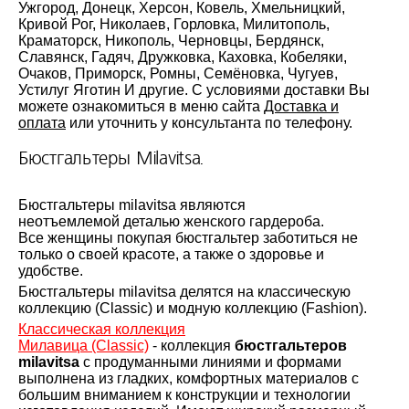
Ужгород, Донецк, Херсон, Ковель, Хмельницкий,
Кривой Рог, Николаев, Горловка, Милитополь,
Краматорск, Никополь, Черновцы, Бердянск,
Славянск, Гадяч, Дружковка, Каховка, Кобеляки,
Очаков, Приморск, Ромны, Семёновка, Чугуев,
Устилуг Яготин И другие. С условиями доставки Вы
можете ознакомиться в меню сайта
Доставка и
оплата
или уточнить у консультанта по телефону.
Бюстгальтеры Milavitsa.
Бюстгальтеры milavitsa являются
неотъемлемой деталью женского гардероба.
Все женщины покупая бюстгальтер заботиться не
только о своей красоте, а также о здоровье и
удобстве.
Бюстгальтеры milavitsa делятся на классическую
коллекцию (Classic) и модную коллекцию (Fashion).
Классическая коллекция
Милавица (Classic)
- коллекция
бюстгальтеров
milavitsa
с продуманными линиями и формами
выполнена из гладких, комфортных материалов с
большим вниманием к конструкции и технологии