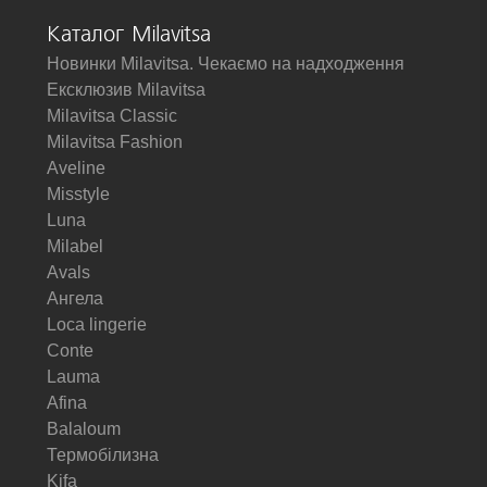
Каталог Milavitsa
Новинки Milavitsa. Чекаємо на надходження
Ексклюзив Milavitsa
Milavitsa Classic
Milavitsa Fashion
Aveline
Misstyle
Luna
Milabel
Avals
Ангела
Loca lingerie
Conte
Lauma
Afina
Balaloum
Термобілизна
Kifa