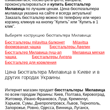
проконсультироваться и
купить Бюстгальтер
Милавица
по лучшим ценам.
Цена бюстгальтера
милавица
указана на сайте и всегда актуальна!
Заказать бюстгальтер можно по телефону или через
корзину, кликнув на кнопку "Купить" или "Купить в 1
клик".
Выбирете кострукцию бюстгальтера Милавица:
Бюстгальтеры milavitsa балконет
Milavitsa
формованая чашка
Бюстгальтеры Авелин
Бюстгальтер Милавица пуш-ап
Милавица мягкая
чашка
Бюстгальтеры Ангела
Бюстгальтер для кормления
Цена Бюстгальтера Милавица в Киеве и в
других городах Украины.
Интернет магазин продает
бюстгальтеры Милавица
по всем городам Украины: Киев, Полтава, Кировоград,
Житомир, Ивано-Франковск, Луцк, Кременчуг,
Харьков, Сумы, Днепропетровск, Львов, Тернополь,
Запорожье, Ровно, Одесса, Винница, Луганск,