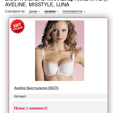
AVELINE, MISSTYLE, LUNA
Сортувати за:
ціною
назвою
популярністю
▼
▼
▼
Aveline Бюстгальтер 66076
Артикул:
Немає у наявності