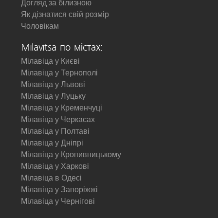
Догляд за білизною
Як дізнатися свій розмір
Чоловікам
Milavitsa по містах:
Мілавіца у Києві
Мілавіца у Тернополі
Мілавіца у Львові
Мілавіца у Луцьку
Мілавіца у Кременчуці
Мілавіца у Черкасах
Мілавіца у Полтаві
Мілавіца у Дніпрі
Мілавіца у Кропивницькому
Мілавіца у Харкові
Мілавіца в Одесі
Мілавіца у Запоріжжі
Мілавіца у Чернігові