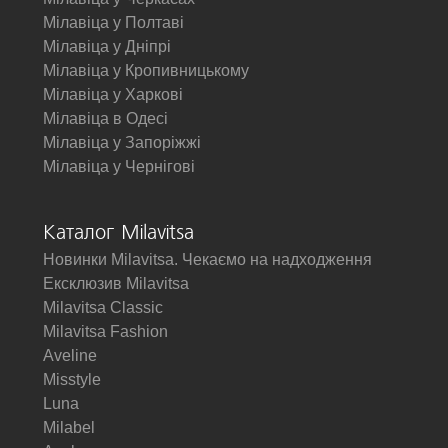
Мілавіца у Полтаві
Мілавіца у Дніпрі
Мілавіца у Кропивницькому
Мілавіца у Харкові
Мілавіца в Одесі
Мілавіца у Запоріжжі
Мілавіца у Чернігові
Каталог Milavitsa
Новинки Milavitsa. Чекаємо на надходження
Ексклюзив Milavitsa
Milavitsa Classic
Milavitsa Fashion
Aveline
Misstyle
Luna
Milabel