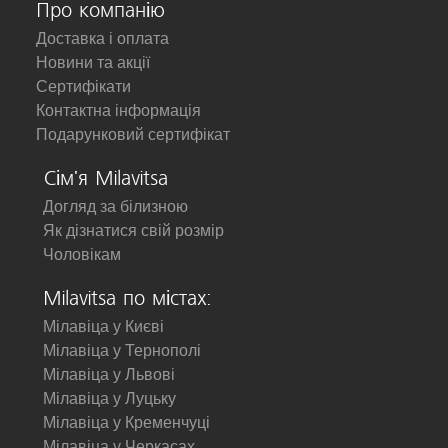
Про компанію
Доставка і оплата
Новини та акції
Сертифікати
Контактна інформація
Подарунковий сертифікат
Сім'я Milavitsa
Догляд за білизною
Як дізнатися свій розмір
Чоловікам
Milavitsa по містах:
Мілавіца у Києві
Мілавіца у Тернополі
Мілавіца у Львові
Мілавіца у Луцьку
Мілавіца у Кременчуці
Мілавіца у Черкасах