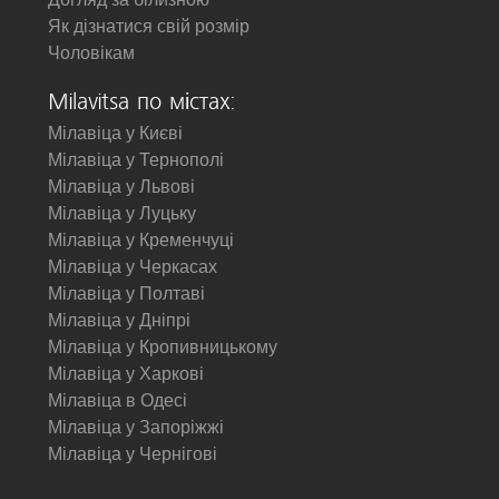
Як дізнатися свій розмір
Чоловікам
Milavitsa по містах:
Мілавіца у Києві
Мілавіца у Тернополі
Мілавіца у Львові
Мілавіца у Луцьку
Мілавіца у Кременчуці
Мілавіца у Черкасах
Мілавіца у Полтаві
Мілавіца у Дніпрі
Мілавіца у Кропивницькому
Мілавіца у Харкові
Мілавіца в Одесі
Мілавіца у Запоріжжі
Мілавіца у Чернігові