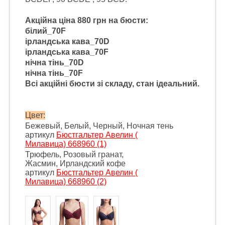
Акційна ціна 880 грн на бюсти:
білий_70F
ірландська кава_70D
ірландська кава_70F
нічна тінь_70D
нічна тінь_70F
Всі акційні бюсти зі складу, стан ідеальний.
Цвет:
Бежевый, Белый, Черный, Ночная тень
артикул
Бюстгальтер Авелин (
Милавица) 668960 (1)
Трюфель, Розовый гранат,
Жасмин, Ирландский кофе
артикул
Бюстгальтер Авелин (
Милавица) 668960 (2)