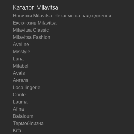
Каталог Milavitsa
Новинки Milavitsa. Чекаємо на надходження
Ексклюзив Milavitsa
Milavitsa Classic
Milavitsa Fashion
Aveline
Misstyle
Luna
Milabel
Avals
Ангела
Loca lingerie
Conte
Lauma
Afina
Balaloum
Термобілизна
Kifa