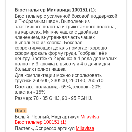
Бюстгальтер Милавица 100151 (1):
Бюстгальтер с усиленной боковой поддержкой
и Т-образным швом. Выполнен из
эластичного полотна и трикотажного полотна,
на каркасах. Мягкие чашки с двойным
членением, внутренняя часть чашек
выполнена из хлопка. Боковая
корректирующая деталь помогает хорошо
сформировать форму груди, "собрав" её к
центру. Застёжка 2 крючка в 4 ряда для малых
полнот, и 3 крючка в высоту и 4 в длину для
больших полнот чашек.
Для комплектации можно использовать
трусики 260500, 230500, 260140, 260510.
Состав:
полиамид - 65%, хлопок - 20%,
эластан - 15%
Размер: 70 - 85 GHIJ, 90 - 95 FGHIJ.
Цвет:
Белый, Черный, Нюд артикул
Milavitsa
Бюстгальтер 100151 (1)
Пастель, Эспрессо артикул
Milavitsa