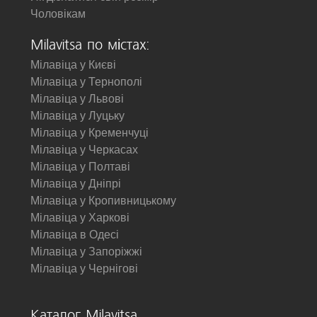
Чоловікам
Milavitsa по містах:
Мілавіца у Києві
Мілавіца у Тернополі
Мілавіца у Львові
Мілавіца у Луцьку
Мілавіца у Кременчуці
Мілавіца у Черкасах
Мілавіца у Полтаві
Мілавіца у Дніпрі
Мілавіца у Кропивницькому
Мілавіца у Харкові
Мілавіца в Одесі
Мілавіца у Запоріжжі
Мілавіца у Чернігові
Каталог Milavitsa