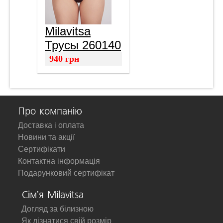
Milavitsa
Трусы 260140
940
грн
Про компанію
Доставка і оплата
Новини та акції
Сертифікати
Контактна інформація
Подарунковий сертифікат
Сім'я Milavitsa
Догляд за білизною
Як дізнатися свій розмір