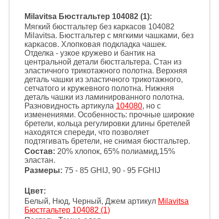
Milavitsa Бюстгальтер 104082 (1):
Мягкий бюстгальтер без каркасов 104082
Milavitsa. Бюстгальтер с мягкими чашками, без
каркасов. Хлопковая подкладка чашек.
Отделка - узкое кружево и бантик на
центральной детали бюстгальтера. Стан из
эластичного трикотажного полотна. Верхняя
деталь чашки из эластичного трикотажного,
сетчатого и кружевного полотна. Нижняя
деталь чашки из ламинированного полотна.
Разновидность артикула
104080
, но с
изменениями. Особенность: прочные широкие
бретели, кольца регулировки длины бретелей
находятся спереди, что позволяет
подтягивать бретели, не снимая бюстгальтер.
Состав:
20% хлопок, 65% полиамид,15%
эластан.
Размеры:
75 - 85 GHIJ, 90 - 95 FGHIJ
Цвет:
Белый, Нюд, Черный, Джем артикул
Milavitsa
Бюстгальтер 104082 (1)