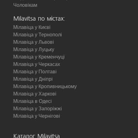
Чоловікам
Milavitsa по містах:
Мілавіца у Києві
Мілавіца у Тернополі
Мілавіца у Львові
Мілавіца у Луцьку
Мілавіца у Кременчуці
Мілавіца у Черкасах
Мілавіца у Полтаві
Мілавіца у Дніпрі
Мілавіца у Кропивницькому
Мілавіца у Харкові
Мілавіца в Одесі
Мілавіца у Запоріжжі
Мілавіца у Чернігові
Каталог Milavitsa