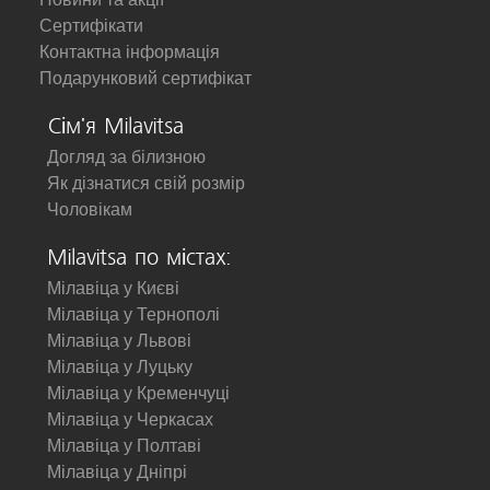
Сертифікати
Контактна інформація
Подарунковий сертифікат
Сім'я Milavitsa
Догляд за білизною
Як дізнатися свій розмір
Чоловікам
Milavitsa по містах:
Мілавіца у Києві
Мілавіца у Тернополі
Мілавіца у Львові
Мілавіца у Луцьку
Мілавіца у Кременчуці
Мілавіца у Черкасах
Мілавіца у Полтаві
Мілавіца у Дніпрі