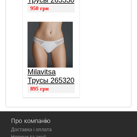
950
грн
Milavitsa
Трусы 265320
895
грн
Про компанію
Доставка і оплата
Новини та акції