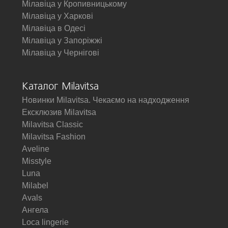
Мілавіца у Кропивницькому
Мілавіца у Харкові
Мілавіца в Одесі
Мілавіца у Запоріжжі
Мілавіца у Чернігові
Каталог Milavitsa
Новинки Milavitsa. Чекаємо на надходження
Ексклюзив Milavitsa
Milavitsa Classic
Milavitsa Fashion
Aveline
Misstyle
Luna
Milabel
Avals
Ангела
Loca lingerie