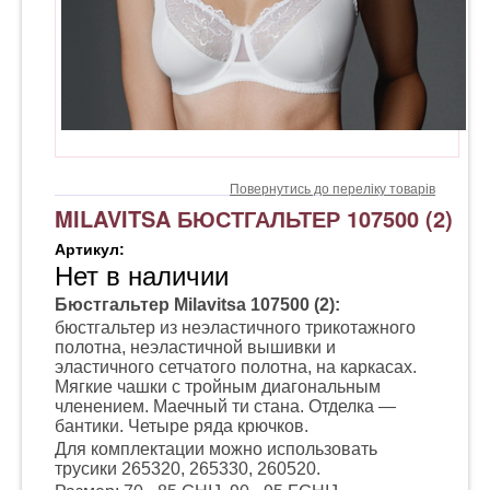
Повернутись до переліку товарів
MILAVITSA БЮСТГАЛЬТЕР 107500 (2)
Артикул:
Нет в наличии
Бюстгальтер
Milavitsa 107500 (2):
бюстгальтер из неэластичного трикотажного
полотна, неэластичной вышивки и
эластичного сетчатого полотна, на каркасах.
Мягкие чашки с тройным диагональным
членением. Маечный ти стана. Отделка —
бантики. Четыре ряда крючков.
Для комплектации можно использовать
трусики 265320, 265330, 260520.