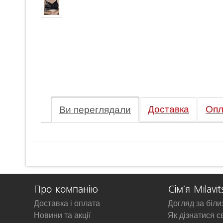
Доставка
Опл
Ви переглядали
Про компанію
Сім'я Milavit
Доставка і оплата
Догляд за біл
Новини та акції
Як дізнатися с