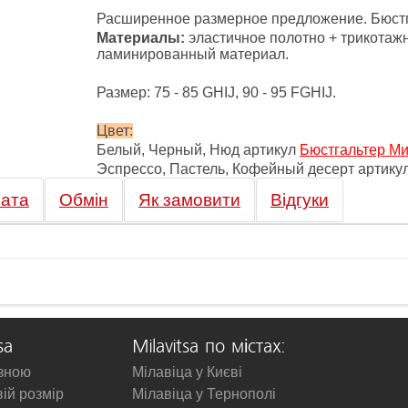
Расширенное размерное предложение. Бюстг
Материалы:
эластичное полотно + трикотажно
ламинированный материал.
Размер: 75 - 85 GHIJ, 90 - 95 FGHIJ.
Цвет:
Белый, Черный, Нюд артикул
Бюстгальтер Ми
Эспрессо, Пастель, Кофейный десерт артику
ата
Обмін
Як замовити
Відгуки
sa
Milavitsa по містах:
изною
Мілавіца у Києві
вій розмір
Мілавіца у Тернополі