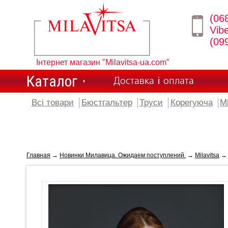
(06
Vib
(09
Інтернет магазин "Milavitsa-ua.com"
Каталог
Доставка і оплата
Всі товари
Бюстгальтер
Труси
Корегуюча
М
Главная
→
Новинки Милавица. Ожидаем поступлений.
→
Milavitsa
→ 