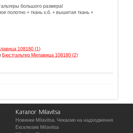
альтеры большого размера!
е полотно + ткань х.б. + вышитая ткань +
лавица 108180 (1)
л
Бюстгальтер Милавица 108180 (2)
Каталог Milavitsa
Новинки Milavitsa. Чекаємо на надходження
Ексклюзив Milavitsa