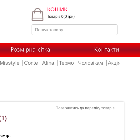
КОШИК
Товарів 0(0 грн)
Розмірна сітка
Контакти
Misstyle
Conte
Afina
Термо
Чоловікам
Акція
Повернутись до переліку товарів
1)
змір: