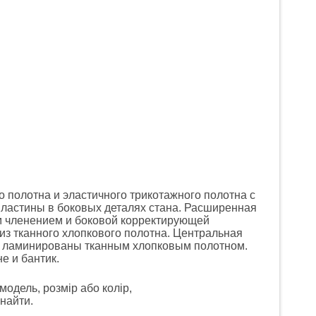
о полотна и эластичного трикотажного полотна с
пластины в боковых деталях стана. Расширенная
м членением и боковой корректирующей
из тканного хлопкового полотна. Центральная
ек ламинированы тканным хлопковым полотном.
е и бантик.
модель, розмір або колір,
найти.