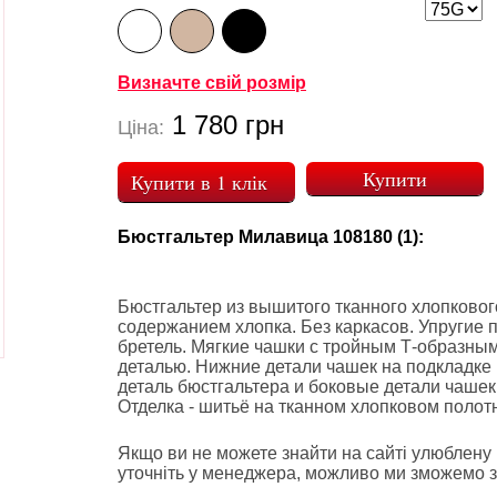
Визначте свій розмір
1 780
грн
Ціна:
Купити в 1 клік
Бюстгальтер Милавица 108180 (1):
Бюстгальтер из вышитого тканного хлопковог
содержанием хлопка. Без каркасов. Упругие 
бретель. Мягкие чашки с тройным Т-образны
деталью. Нижние детали чашек на подкладке 
деталь бюстгальтера и боковые детали чаш
Отделка - шитьё на тканном хлопковом полотн
Якщо ви не можете знайти на сайті улюблену 
уточніть у менеджера, можливо ми зможемо з