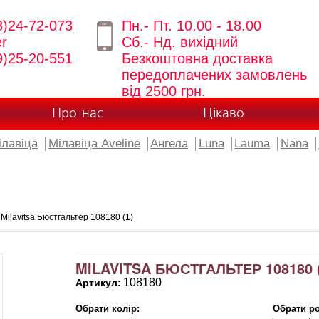
8)24-72-073
Пн.- Пт. 10.00 - 18.00
er
Сб.- Нд. вихідний
9)25-20-551
Безкоштовна доставка
передоплачених замовлень
від 2500 грн.
Про нас
Цікаво
ілавіца
Мілавіца Aveline
Ангела
Luna
Lauma
Nana
Milavitsa Бюстгальтер 108180 (1)
MILAVITSA БЮСТГАЛЬТЕР 108180 (
108180
Артикул:
Обрати колір:
Обрати ро