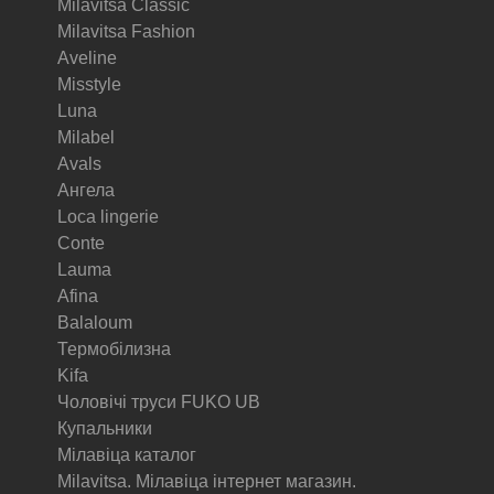
Milavitsa Classic
Milavitsa Fashion
Aveline
Misstyle
Luna
Milabel
Avals
Ангела
Loca lingerie
Conte
Lauma
Afina
Balaloum
Термобілизна
Kifa
Чоловічі труси FUKO UB
Купальники
Мілавіца каталог
Milavitsa. Мілавіца інтернет магазин.