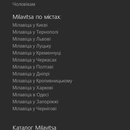
Чоловікам
Milavitsa по містах:
Мілавіца у Києві
Мілавіца у Тернополі
Мілавіца у Львові
Мілавіца у Луцьку
Мілавіца у Кременчуці
Мілавіца у Черкасах
Мілавіца у Полтаві
Мілавіца у Дніпрі
Мілавіца у Кропивницькому
Мілавіца у Харкові
Мілавіца в Одесі
Мілавіца у Запоріжжі
Мілавіца у Чернігові
Каталог Milavitsa