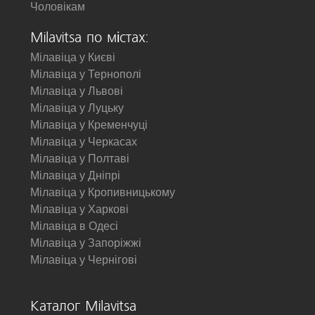
Чоловікам
Milavitsa по містах:
Мілавіца у Києві
Мілавіца у Тернополі
Мілавіца у Львові
Мілавіца у Луцьку
Мілавіца у Кременчуці
Мілавіца у Черкасах
Мілавіца у Полтаві
Мілавіца у Дніпрі
Мілавіца у Кропивницькому
Мілавіца у Харкові
Мілавіца в Одесі
Мілавіца у Запоріжжі
Мілавіца у Чернігові
Каталог Milavitsa