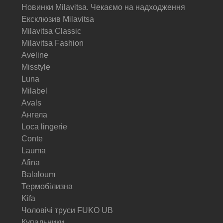
Новинки Milavitsa. Чекаємо на надходження
Ексклюзив Milavitsa
Milavitsa Classic
Milavitsa Fashion
Aveline
Misstyle
Luna
Milabel
Avals
Ангела
Loca lingerie
Conte
Lauma
Afina
Balaloum
Термобілизна
Kifa
Чоловічі труси FUKO UB
Купальники