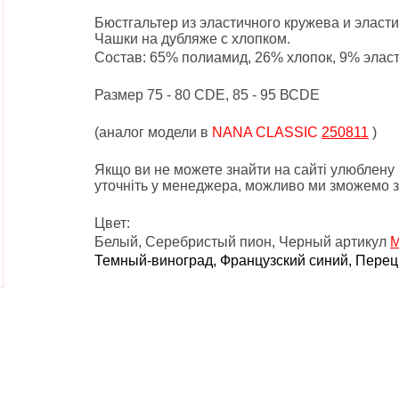
Бюстгальтер из эластичного кружева и эласти
Чашки на дубляже с хлопком.
Состав:
65% полиамид, 26% хлопок, 9% элас
Размер 75 - 80 CDE, 85 - 95 ВСDE
(аналог модели в
NANA CLASSIC
250811
)
Якщо ви не можете знайти на сайті улюблену 
уточніть у менеджера, можливо ми зможемо з
Цвет:
Белый, Серебристый пион, Черный артикул
M
Темный-виноград, Французский синий, Перец