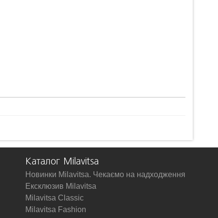
Каталог Milavitsa
Новинки Milavitsa. Чекаємо на надходження
Ексклюзив Milavitsa
Milavitsa Classic
Milavitsa Fashion