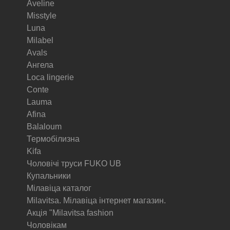
Aveline
Misstyle
Luna
Milabel
Avals
Ангела
Loca lingerie
Conte
Lauma
Afina
Balaloum
Термобілизна
Kifa
Чоловічі труси FUKO UB
Купальники
Мілавіца каталог
Milavitsa. Мілавіца інтернет магазин.
Акція "Milavitsa fashion
Чоловікам