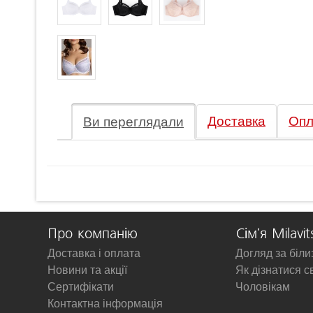
Доставка
Опл
Ви переглядали
Про компанію
Сім'я Milavit
Доставка і оплата
Догляд за біл
Новини та акції
Як дізнатися с
Сертифікати
Чоловікам
Контактна інформація