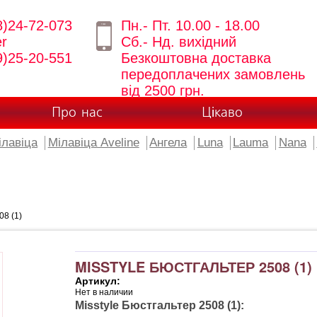
8)24-72-073
Пн.- Пт. 10.00 - 18.00
er
Сб.- Нд. вихідний
9)25-20-551
Безкоштовна доставка
передоплачених замовлень
від 2500 грн.
Про нас
Цікаво
ілавіца
Мілавіца Aveline
Ангела
Luna
Lauma
Nana
08 (1)
MISSTYLE БЮСТГАЛЬТЕР 2508 (1)
Артикул:
Нет в наличии
Misstyle Бюстгальтер 2508 (1):