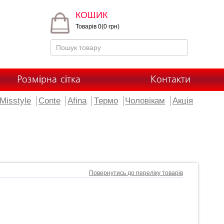
КОШИК
Товарів 0(0 грн)
Розмірна сітка
Контакти
Misstyle
Conte
Afina
Термо
Чоловікам
Акція
Повернутись до переліку товарів