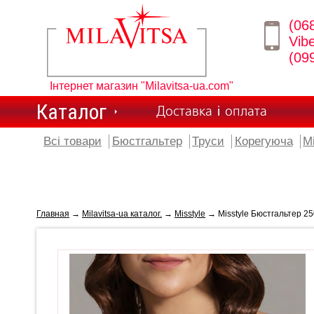
(06
Vib
(09
Інтернет магазин "Milavitsa-ua.com"
Каталог
Доставка і оплата
Всі товари
Бюстгальтер
Труси
Корегуюча
М
Главная
→
Milavitsa-ua каталог.
→
Misstyle
→ Misstyle Бюстгальтер 25