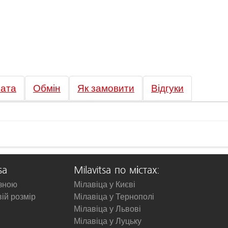
ата
Обмін
Як замовити
Відгуки
sa
Milavitsa по містах:
изною
Мілавіца у Києві
вій розмір
Мілавіца у Тернополі
Мілавіца у Львові
Мілавіца у Луцьку