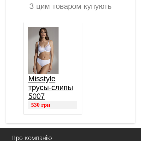
З цим товаром купують
Misstyle
трусы-слипы
5007
530
грн
Про компанію