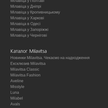
Мілавіца у Полтаві
Мілавіца у Дніпрі
Мілавіца у Кропивницькому
Мілавіца у Харкові
Мілавіца в Одесі
Мілавіца у Запоріжжі
Мілавіца у Чернігові
Каталог Milavitsa
Новинки Milavitsa. Чекаємо на надходження
Ексклюзив Milavitsa
Milavitsa Classic
Milavitsa Fashion
Aveline
Misstyle
Luna
Milabel
Avals