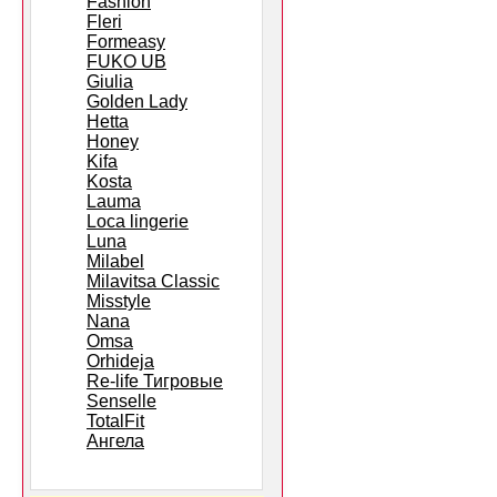
Fashion
Fleri
Formeasy
FUKO UB
Giulia
Golden Lady
Hetta
Honey
Kifa
Kosta
Lauma
Loca lingerie
Luna
Milabel
Milavitsa Classic
Misstyle
Nana
Omsa
Orhideja
Re-life Тигровые
Senselle
TotalFit
Ангела