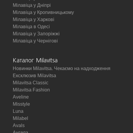
Мілавіца у Дніпрі
Мілавіца у Кропивницькому
Мілавіца у Харкові
Мілавіца в Одесі
Мілавіца у Запоріжжі
Мілавіца у Чернігові
Каталог Milavitsa
Новинки Milavitsa. Чекаємо на надходження
Ексклюзив Milavitsa
Milavitsa Classic
Milavitsa Fashion
Aveline
Misstyle
Luna
Milabel
Avals
Ангела