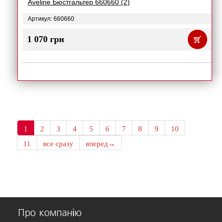
Aveline Бюстгальтер 660660 (2)
Артикул: 660660
1 070 грн
1
2
3
4
5
6
7
8
9
10
11
все сразу
вперед→
Про компанію