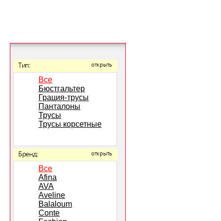
Тип:
открыть
Все
Бюстгальтер
Грация-трусы
Панталоны
Трусы
Трусы корсетные
Бренд:
открыть
Все
Afina
AVA
Aveline
Balaloum
Conte