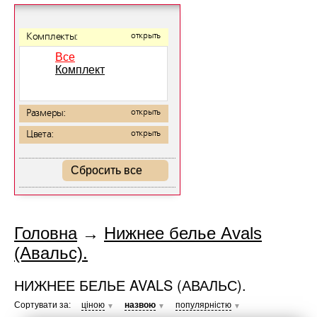
Комплекты:
открыть
Все
Комплект
Размеры:
открыть
Цвета:
открыть
Сбросить все
Головна
→
Нижнее белье Avals
(Авальс).
НИЖНЕЕ БЕЛЬЕ AVALS (АВАЛЬС).
Сортувати за:
ціною
назвою
популярністю
▼
▼
▼