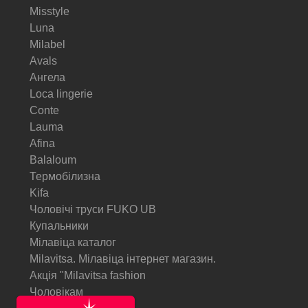
Misstyle
Luna
Milabel
Avals
Ангела
Loca lingerie
Conte
Lauma
Afina
Balaloum
Термобілизна
Kifa
Чоловічі труси FUKO UB
Купальники
Мілавіца каталог
Milavitsa. Мілавіца інтернет магазин.
Акція "Milavitsa fashion
Чоловікам