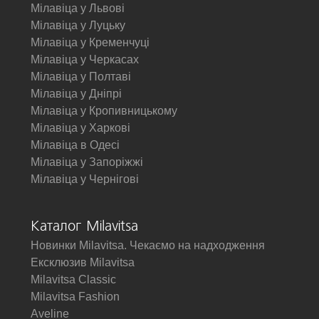
Мілавіца у Львові
Мілавіца у Луцьку
Мілавіца у Кременчуці
Мілавіца у Черкасах
Мілавіца у Полтаві
Мілавіца у Дніпрі
Мілавіца у Кропивницькому
Мілавіца у Харкові
Мілавіца в Одесі
Мілавіца у Запоріжжі
Мілавіца у Чернігові
Каталог Milavitsa
Новинки Milavitsa. Чекаємо на надходження
Ексклюзив Milavitsa
Milavitsa Classic
Milavitsa Fashion
Aveline