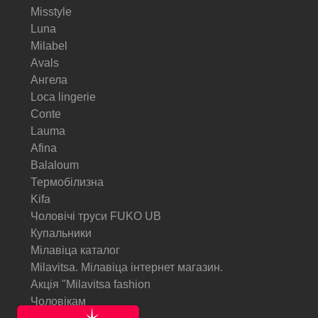
Misstyle
Luna
Milabel
Avals
Ангела
Loca lingerie
Conte
Lauma
Afina
Balaloum
Термобілизна
Kifa
Чоловічі труси FUKO UB
Купальники
Мілавіца каталог
Milavitsa. Мілавіца інтернет магазин.
Акція "Milavitsa fashion
Чоловікам