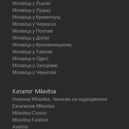
Мілавіца у Львові
Мілавіца у Луцьку
Мілавіца у Кременчуці
Мілавіца у Черкасах
Мілавіца у Полтаві
Мілавіца у Дніпрі
Мілавіца у Кропивницькому
Мілавіца у Харкові
Мілавіца в Одесі
Мілавіца у Запоріжжі
Мілавіца у Чернігові
Каталог Milavitsa
Новинки Milavitsa. Чекаємо на надходження
Ексклюзив Milavitsa
Milavitsa Classic
Milavitsa Fashion
Aveline