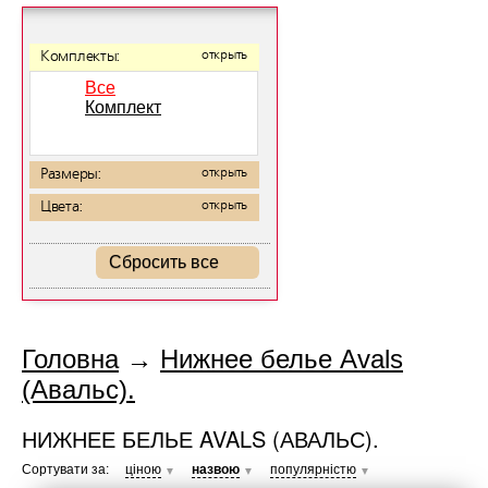
Комплекты:
открыть
Все
Комплект
Размеры:
открыть
Цвета:
открыть
Сбросить все
Головна
→
Нижнее белье Avals
(Авальс).
НИЖНЕЕ БЕЛЬЕ AVALS (АВАЛЬС).
Сортувати за:
ціною
назвою
популярністю
▼
▼
▼