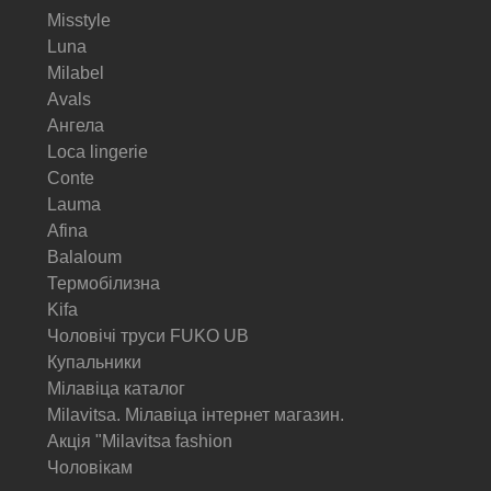
Misstyle
Luna
Milabel
Avals
Ангела
Loca lingerie
Conte
Lauma
Afina
Balaloum
Термобілизна
Kifa
Чоловічі труси FUKO UB
Купальники
Мілавіца каталог
Milavitsa. Мілавіца інтернет магазин.
Акція "Milavitsa fashion
Чоловікам