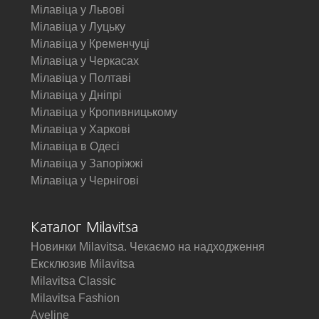
Мілавіца у Львові
Мілавіца у Луцьку
Мілавіца у Кременчуці
Мілавіца у Черкасах
Мілавіца у Полтаві
Мілавіца у Дніпрі
Мілавіца у Кропивницькому
Мілавіца у Харкові
Мілавіца в Одесі
Мілавіца у Запоріжжі
Мілавіца у Чернігові
Каталог Milavitsa
Новинки Milavitsa. Чекаємо на надходження
Ексклюзив Milavitsa
Milavitsa Classic
Milavitsa Fashion
Aveline