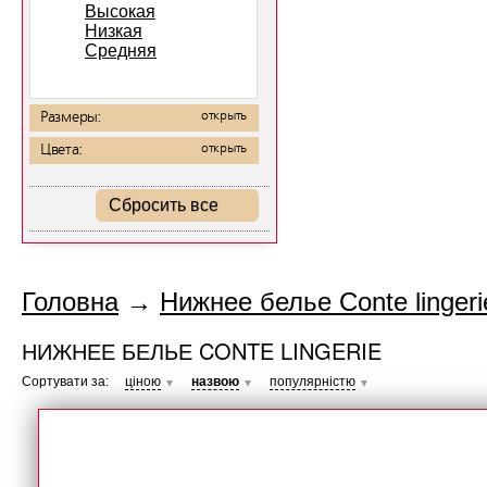
Высокая
Низкая
Средняя
Размеры:
открыть
Цвета:
открыть
Сбросить все
Головна
→
Нижнее белье Conte lingeri
НИЖНЕЕ БЕЛЬЕ CONTE LINGERIE
Сортувати за:
ціною
назвою
популярністю
▼
▼
▼