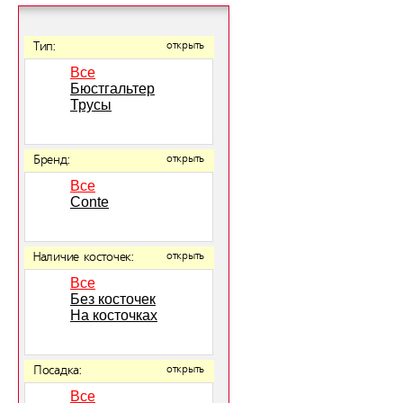
Тип:
открыть
Все
Бюстгальтер
Трусы
Бренд:
открыть
Все
Conte
Наличие косточек:
открыть
Все
Без косточек
На косточках
Посадка:
открыть
Все