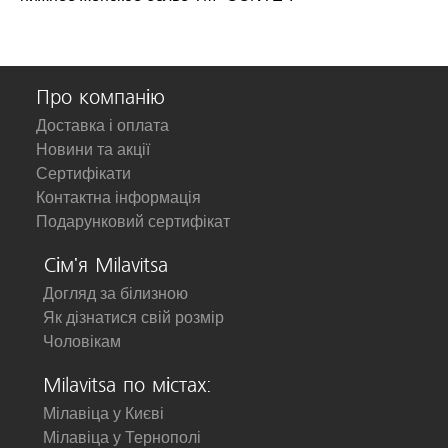
Про компанію
Доставка і оплата
Новини та акції
Сертифікати
Контактна інформація
Подарунковий сертифікат
Сім'я Milavitsa
Догляд за білизною
Як дізнатися свій розмір
Чоловікам
Milavitsa по містах:
Мілавіца у Києві
Мілавіца у Тернополі