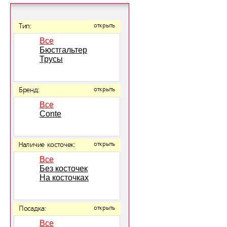
Тип:
открыть
Все
Бюстгальтер
Трусы
Бренд:
открыть
Все
Conte
Наличие косточек:
открыть
Все
Без косточек
На косточках
Посадка:
открыть
Все