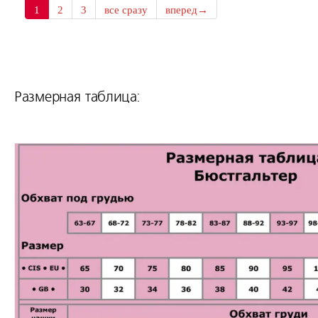
1
2
3
все сразу
вперед→
Размерная таблица: