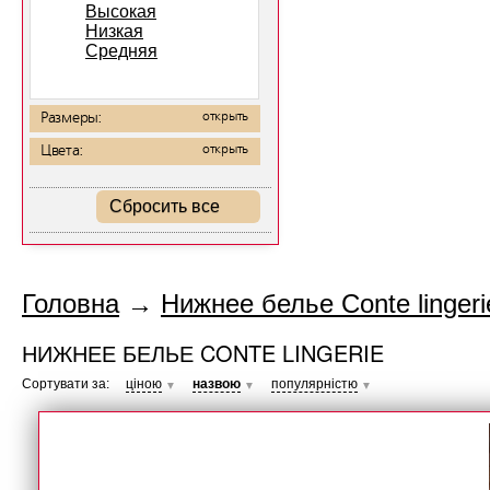
Высокая
Низкая
Средняя
Размеры:
открыть
Цвета:
открыть
Сбросить все
Головна
→
Нижнее белье Conte lingeri
НИЖНЕЕ БЕЛЬЕ CONTE LINGERIE
Сортувати за:
ціною
назвою
популярністю
▼
▼
▼