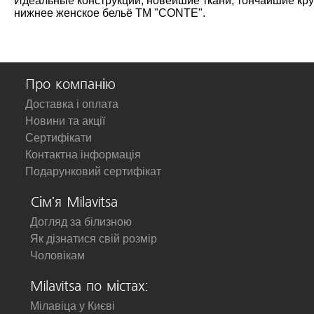
Идеальные конструкции, новейшие ткани, тончайшие кру
нижнее женское бельё ТМ "CONTE".
Про компанію
Доставка і оплата
Новини та акції
Сертифікати
Контактна інформація
Подарунковий сертифікат
Сім'я Milavitsa
Догляд за білизною
Як дізнатися свій розмір
Чоловікам
Milavitsa по містах:
Мілавіца у Києві