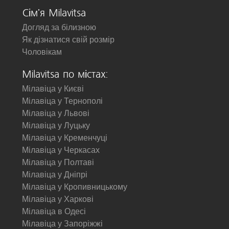
Сім'я Milavitsa
Догляд за білизною
Як дізнатися свій розмір
Чоловікам
Milavitsa по містах:
Мілавіца у Києві
Мілавіца у Тернополі
Мілавіца у Львові
Мілавіца у Луцьку
Мілавіца у Кременчуці
Мілавіца у Черкасах
Мілавіца у Полтаві
Мілавіца у Дніпрі
Мілавіца у Кропивницькому
Мілавіца у Харкові
Мілавіца в Одесі
Мілавіца у Запоріжжі