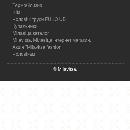
Термобілизна
Kifa
Чоловічі труси FUKO UB
Купальники
Мілавіца каталог
Milavitsa. Мілавіца інтернет магазин.
Акція "Milavitsa fashion
Чоловікам
© Milavitsa.