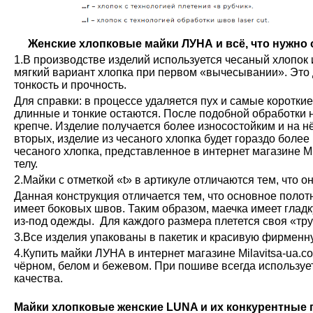
Женские хлопковые майки ЛУНА и всё, что нужно о
1.В производстве изделий используется чесаный хлопок 
мягкий вариант хлопка при первом «вычесывании». Это 
тонкость и прочность.
Для справки: в процессе удаляется пух и самые коротки
длинные и тонкие остаются. После подобной обработки н
крепче. Изделие получается более износостойким и на н
вторых, изделие из чесаного хлопка будет гораздо более
чесаного хлопка, представленное в интернет магазине М
телу.
2.Майки с отметкой «t» в артикуле отличаются тем, что о
Данная конструкция отличается тем, что основное полот
имеет боковых швов. Таким образом, маечка имеет глад
из-под одежды. Для каждого размера плетется своя «тру
3.Все изделия упакованы в пакетик и красивую фирменн
4.Купить майки ЛУНА в интернет магазине Milavitsa-ua.c
чёрном, белом и бежевом. При пошиве всегда используе
качества.
Майки хлопковые женские LUNA и их конкурентные