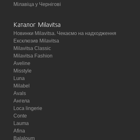
Мілавіца у Чернігові
Каталог Milavitsa
Новинки Milavitsa. Чекаємо на надходження
Ексклюзив Milavitsa
Milavitsa Classic
Milavitsa Fashion
Aveline
Misstyle
Luna
Milabel
Avals
Ангела
Loca lingerie
Conte
Lauma
Afina
Balaloum