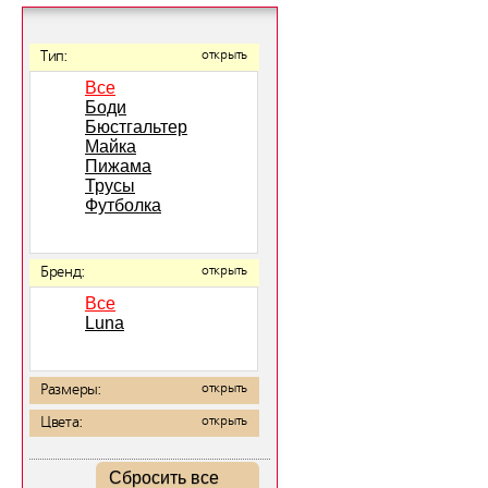
Тип:
открыть
Все
Боди
Бюстгальтер
Майка
Пижама
Трусы
Футболка
Бренд:
открыть
Все
Luna
Размеры:
открыть
Цвета:
открыть
Сбросить все